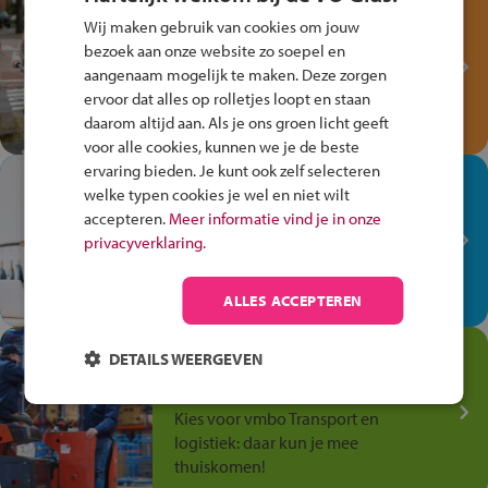
Test je kennis met het
Wij maken gebruik van cookies om jouw
Fiets Veilig
bezoek aan onze website zo soepel en
Verkeersspel!
aangenaam mogelijk te maken. Deze zorgen
Speel het Fiets Veilig Verkeersspel
ervoor dat alles op rolletjes loopt en staan
en win een Cortina-fiets!
daarom altijd aan. Als je ons groen licht geeft
voor alle cookies, kunnen we je de beste
ervaring bieden. Je kunt ook zelf selecteren
In de winkel ben je op je
welke typen cookies je wel en niet wilt
plek!
accepteren.
Meer informatie vind je in onze
privacyverklaring.
Ontdek via het vmbo jouw talent
op de winkelvloer, waar elke dag
anders is!
ALLES ACCEPTEREN
Jouw talent in de
DETAILS WEERGEVEN
Transport en Logistiek
Kies voor vmbo Transport en
logistiek: daar kun je mee
thuiskomen!