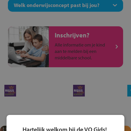
Welk onderwijsconcept past bij jou?
Inschrijven?
Alle informatie om je kind
aan te melden bij een
middelbare school.
Hartelijk welkom bij de VO Gids!