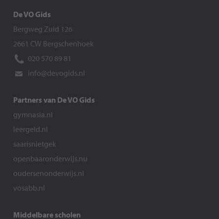
De VO Gids
Bergweg Zuid 126
2661 CW Bergschenhoek
020 570 89 81
info@devogids.nl
Partners van De VO Gids
gymnasia.nl
leergeld.nl
saarisnietgek
openbaaronderwijs.nu
oudersenonderwijs.nl
vosabb.nl
Middelbare scholen