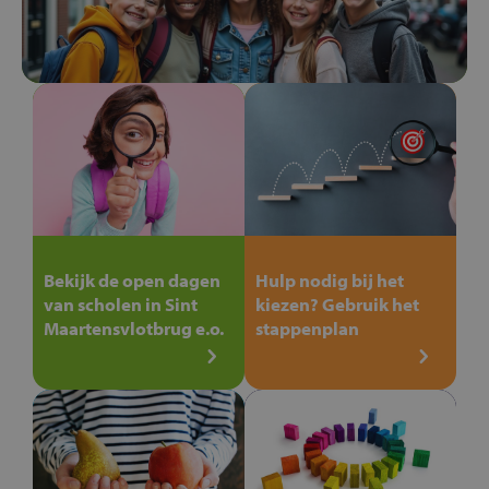
Bekijk de open dagen
Hulp nodig bij het
van scholen in Sint
kiezen? Gebruik het
Maartensvlotbrug e.o.
stappenplan