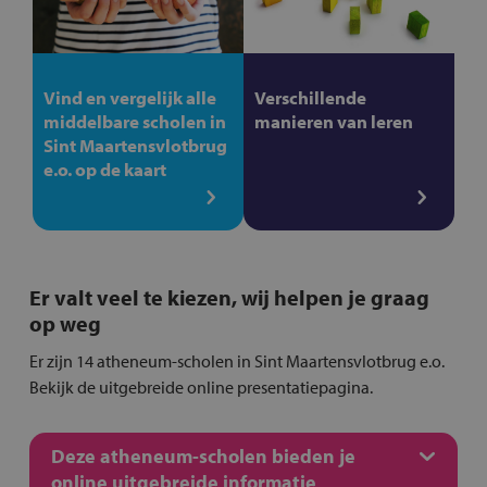
Vind en vergelijk alle
Verschillende
middelbare scholen in
manieren van leren
Sint Maartensvlotbrug
e.o. op de kaart
Er valt veel te kiezen, wij helpen je graag
op weg
Er zijn 14 atheneum-scholen in Sint Maartensvlotbrug e.o.
Bekijk de uitgebreide online presentatiepagina.
Deze atheneum-scholen bieden je
online uitgebreide informatie