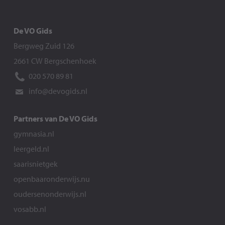
De VO Gids
Bergweg Zuid 126
2661 CW Bergschenhoek
020 570 89 81
info@devogids.nl
Partners van De VO Gids
gymnasia.nl
leergeld.nl
saarisnietgek
openbaaronderwijs.nu
oudersenonderwijs.nl
vosabb.nl