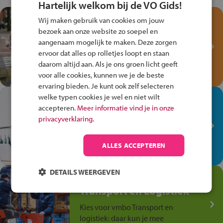
Hartelijk welkom bij de VO Gids!
Test je kennis met het
Wij maken gebruik van cookies om jouw
Fiets Veilig
bezoek aan onze website zo soepel en
aangenaam mogelijk te maken. Deze zorgen
Verkeersspel!
ervoor dat alles op rolletjes loopt en staan
Speel het Fiets Veilig Verkeersspel
daarom altijd aan. Als je ons groen licht geeft
en win een Cortina-fiets!
voor alle cookies, kunnen we je de beste
ervaring bieden. Je kunt ook zelf selecteren
welke typen cookies je wel en niet wilt
In de winkel ben je op je
accepteren.
Meer informatie vind je in onze
plek!
privacyverklaring.
Ontdek via het vmbo jouw talent
op de winkelvloer, waar elke dag
ALLES ACCEPTEREN
anders is!
DETAILS WEERGEVEN
Jouw talent in de
Transport en Logistiek
Kies voor vmbo Transport en
logistiek: daar kun je mee