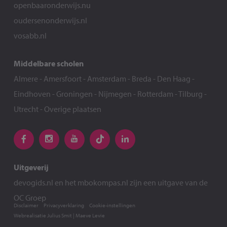
openbaaronderwijs.nu
oudersenonderwijs.nl
vosabb.nl
Middelbare scholen
Almere
-
Amersfoort
-
Amsterdam
-
Breda
-
Den Haag
-
Eindhoven
-
Groningen
-
Nijmegen
-
Rotterdam
-
Tilburg
-
Utrecht
-
Overige plaatsen
Uitgeverij
devogids.nl
en het
mbokompas.nl
zijn een uitgave van de
OC Groep
Disclaimer
Privacyverklaring
Cookie-instellingen
Webrealisatie
Julius Smit
|
Maeve Levie