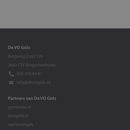
De VO Gids
Bergweg Zuid 126
2661 CW Bergschenhoek
020 570 89 81
info@devogids.nl
Partners van De VO Gids
gymnasia.nl
leergeld.nl
saarisnietgek