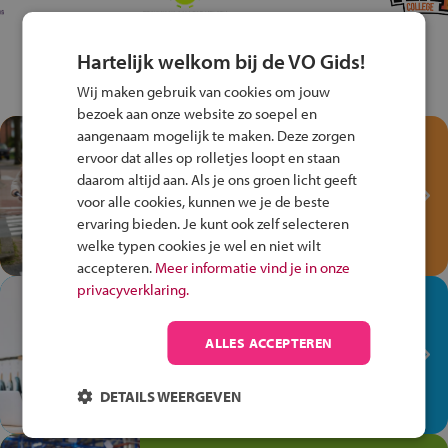
Hartelijk welkom bij de VO Gids!
Wij maken gebruik van cookies om jouw
bezoek aan onze website zo soepel en
aangenaam mogelijk te maken. Deze zorgen
Test je kennis met het
ervoor dat alles op rolletjes loopt en staan
Fiets Veilig
daarom altijd aan. Als je ons groen licht geeft
Verkeersspel!
voor alle cookies, kunnen we je de beste
ervaring bieden. Je kunt ook zelf selecteren
Speel het Fiets Veilig Verkeersspel
welke typen cookies je wel en niet wilt
en win een Cortina-fiets!
accepteren.
Meer informatie vind je in onze
privacyverklaring.
In de winkel ben je op je
plek!
ALLES ACCEPTEREN
Ontdek via het vmbo jouw talent
op de winkelvloer, waar elke dag
DETAILS WEERGEVEN
anders is!