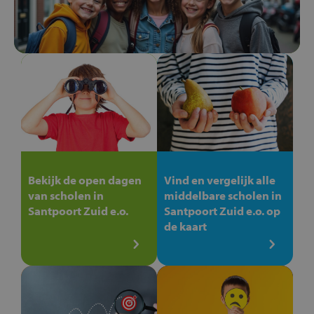
Bekijk de open dagen
Vind en vergelijk alle
van scholen in
middelbare scholen in
Santpoort Zuid e.o.
Santpoort Zuid e.o. op
de kaart