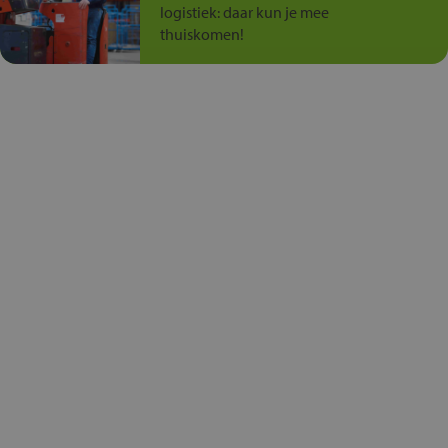
logistiek: daar kun je mee
thuiskomen!