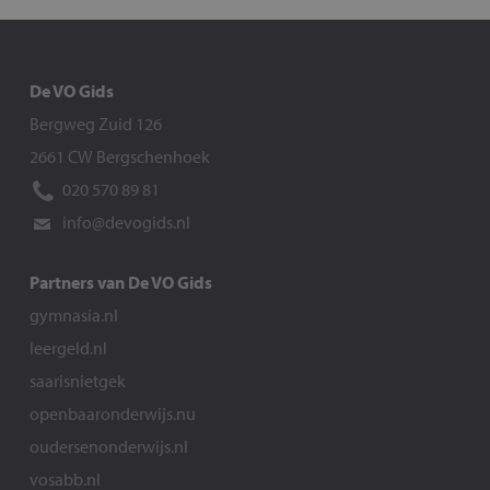
De VO Gids
Bergweg Zuid 126
2661 CW Bergschenhoek
020 570 89 81
info@devogids.nl
Partners van De VO Gids
gymnasia.nl
leergeld.nl
saarisnietgek
openbaaronderwijs.nu
oudersenonderwijs.nl
vosabb.nl