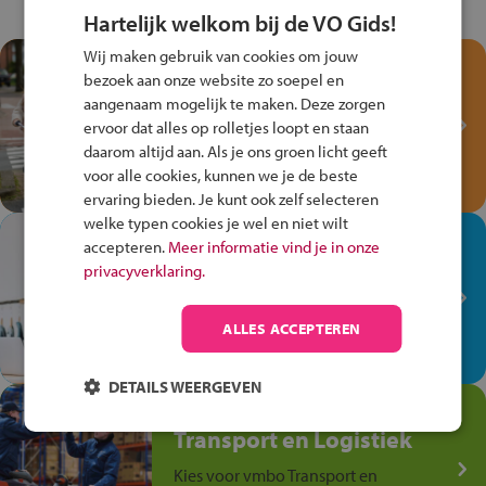
Hartelijk welkom bij de VO Gids!
Wij maken gebruik van cookies om jouw
Test je kennis met het
bezoek aan onze website zo soepel en
Fiets Veilig
aangenaam mogelijk te maken. Deze zorgen
Verkeersspel!
ervoor dat alles op rolletjes loopt en staan
daarom altijd aan. Als je ons groen licht geeft
Speel het Fiets Veilig Verkeersspel
voor alle cookies, kunnen we je de beste
en win een Cortina-fiets!
ervaring bieden. Je kunt ook zelf selecteren
welke typen cookies je wel en niet wilt
In de winkel ben je op je
accepteren.
Meer informatie vind je in onze
plek!
privacyverklaring.
Ontdek via het vmbo jouw talent
op de winkelvloer, waar elke dag
ALLES ACCEPTEREN
anders is!
DETAILS WEERGEVEN
Jouw talent in de
Transport en Logistiek
Kies voor vmbo Transport en