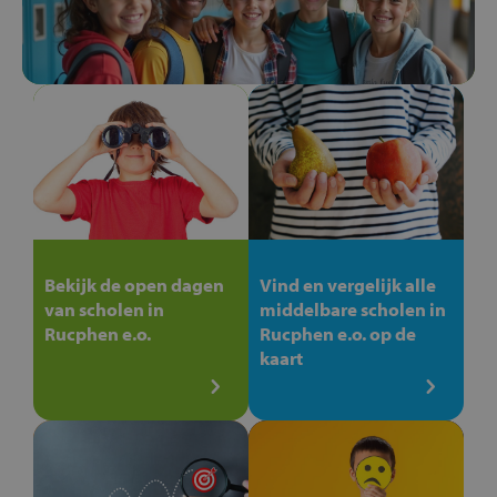
Bekijk de open dagen
Vind en vergelijk alle
van scholen in
middelbare scholen in
Rucphen e.o.
Rucphen e.o. op de
kaart