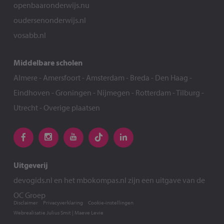
openbaaronderwijs.nu
oudersenonderwijs.nl
vosabb.nl
Middelbare scholen
Almere
-
Amersfoort
-
Amsterdam
-
Breda
-
Den Haag
-
Eindhoven
-
Groningen
-
Nijmegen
-
Rotterdam
-
Tilburg
-
Utrecht
-
Overige plaatsen
Uitgeverij
devogids.nl
en het
mbokompas.nl
zijn een uitgave van de
OC Groep
Disclaimer
Privacyverklaring
Cookie-instellingen
Webrealisatie
Julius Smit
|
Maeve Levie