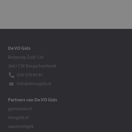
De VO Gids
Bergweg Zuid 126
2661 CW Bergschenhoek
020 570 89 81
info@devogids.nl
Partners van De VO Gids
gymnasia.nl
leergeld.nl
saarisnietgek