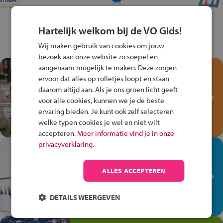
Hartelijk welkom bij de VO Gids!
Wij maken gebruik van cookies om jouw
bezoek aan onze website zo soepel en
aangenaam mogelijk te maken. Deze zorgen
Test je kennis met het
ervoor dat alles op rolletjes loopt en staan
Fiets Veilig
daarom altijd aan. Als je ons groen licht geeft
Verkeersspel!
voor alle cookies, kunnen we je de beste
ervaring bieden. Je kunt ook zelf selecteren
Speel het Fiets Veilig Verkeersspel
welke typen cookies je wel en niet wilt
en win een Cortina-fiets!
accepteren.
Meer informatie vind je in onze
privacyverklaring.
In de winkel ben je op je
plek!
ALLES ACCEPTEREN
Ontdek via het vmbo jouw talent
op de winkelvloer, waar elke dag
DETAILS WEERGEVEN
anders is!