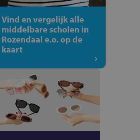
Vind en vergelijk alle
middelbare scholen in
Rozendaal e.o. op de
kaart