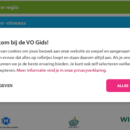
uw regio
n -niveaus
kom bij de VO Gids!
 van cookies om jouw bezoek aan onze website zo soepel en aangenaam
ervoor dat alles op rolletjes loopt en staan daarom altijd aan. Als je ons
Inschrijven?
kunnen we je de beste ervaring bieden. Je kunt ook zelf selecteren welke
cepteren.
Meer informatie vind je in onze privacyverklaring.
Alle informatie om je kind aan te melden bij
een middelbare school.
RGEVEN
ALLES