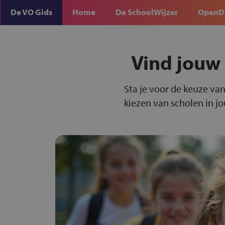
De VO Gids
Home
De SchoolWijzer
OpenD
Vind jouw
Sta je voor de keuze van
kiezen van scholen in j