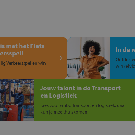
is met het Fiets
In de 
ersspel!
Ontdek vi
ilig Verkeersspel en win
winkelvlo
Jouw talent in de Transport
en Logistiek
Kies voor vmbo Transport en logistiek: daar
kun je mee thuiskomen!