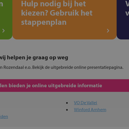
n
Hulp nodig bij het
kiezen? Gebruik het
stappenplan
, wij helpen je graag op weg
in Rozendaal e.o. Bekijk de uitgebreide online presentatiepagina.
en bieden je online uitgebreide informatie
VO De Vallei
Winford Arnhem
iden