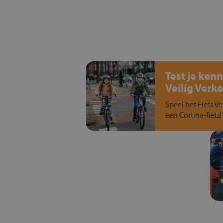
Test je kenn
Veilig Verke
Speel het Fiets Ve
een Cortina-fiets!