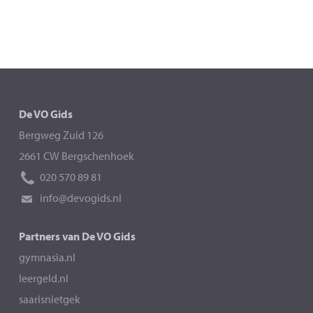
De VO Gids
Bergweg Zuid 126
2661 CW Bergschenhoek
020 570 89 81
info@devogids.nl
Partners van De VO Gids
gymnasia.nl
leergeld.nl
saarisnietgek