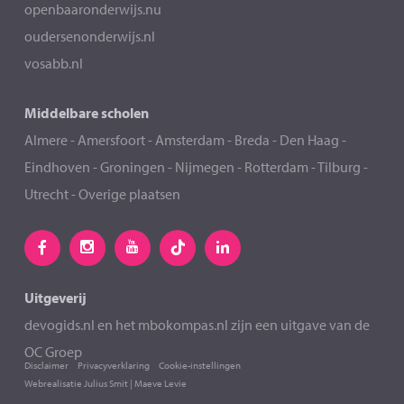
openbaaronderwijs.nu
oudersenonderwijs.nl
vosabb.nl
Middelbare scholen
Almere
-
Amersfoort
-
Amsterdam
-
Breda
-
Den Haag
-
Eindhoven
-
Groningen
-
Nijmegen
-
Rotterdam
-
Tilburg
-
Utrecht
-
Overige plaatsen
Uitgeverij
devogids.nl
en het
mbokompas.nl
zijn een uitgave van de
OC Groep
Disclaimer
Privacyverklaring
Cookie-instellingen
Webrealisatie
Julius Smit
|
Maeve Levie