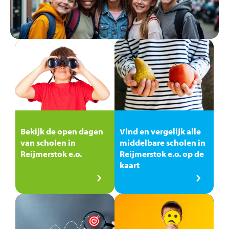
Bekijk de open dagen
Vind en vergelijk alle
van scholen in
middelbare scholen in
Reijmerstok e.o.
Reijmerstok e.o. op de
kaart