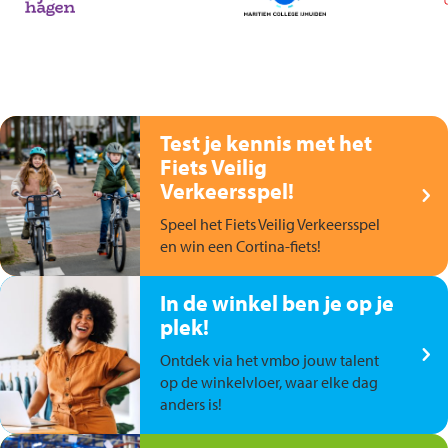
Test je kennis met het
Fiets Veilig
Verkeersspel!
Speel het Fiets Veilig Verkeersspel
en win een Cortina-fiets!
In de winkel ben je op je
plek!
Ontdek via het vmbo jouw talent
op de winkelvloer, waar elke dag
anders is!