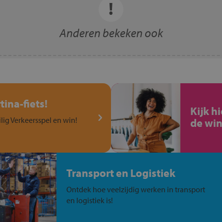
Anderen bekeken ook
ina-fiets!
Kijk h
ilig Verkeersspel en win!
de win
Transport en Logistiek
Ontdek hoe veelzijdig werken in transport
en logistiek is!