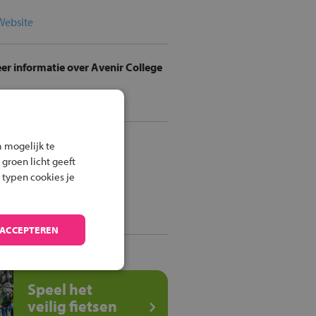
Website
er informatie over Avenir College
Stuur een e-mail
iets of het OV
 mogelijk te
 groen licht geeft
 typen cookies je
Route per fiets
Route met het OV
 ACCEPTEREN
Speel het
veilig fietsen