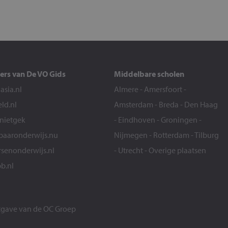
ers van De VO Gids
Middelbare scholen
sia.nl
Almere
-
Amersfoort
-
eld.nl
Amsterdam
-
Breda
-
Den Haag
snietgek
-
Eindhoven
-
Groningen
-
aaronderwijs.nu
Nijmegen
-
Rotterdam
-
Tilburg
senonderwijs.nl
-
Utrecht
-
Overige plaatsen
b.nl
itgave van de
OC Groep