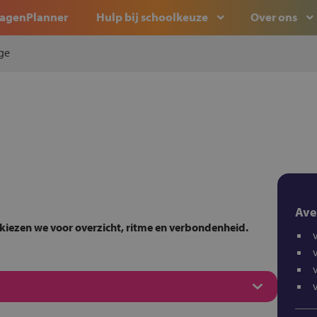
agenPlanner
Hulp bij schoolkeuze
Over ons
ge
Ave
 kiezen we voor overzicht, ritme en verbondenheid.