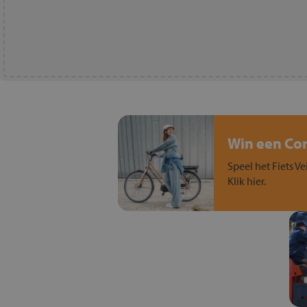
Win een Cort
Speel het Fiets Ve
Klik hier.