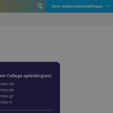
Voor onderwijsinstellingen
nir College opleiding(en)
vmbo-bb
vmbo-kb
vmbo-gl
vmbo-tl