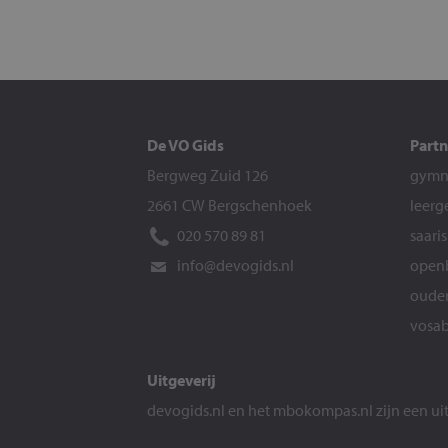
De VO Gids
Partn
Bergweg Zuid 126
gymna
2661 CW Bergschenhoek
leerg
020 570 89 81
saari
info@devogids.nl
openb
ouder
vosab
Uitgeverij
devogids.nl
en het
mbokompas.nl
zijn een u