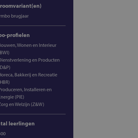
troomvariant(en)
vmbo brugjaar
o-profielen
Bouwen, Wonen en Interieur
(BWI)
Dienstverlening en Producten
(D&P)
Horeca, Bakkerij en Recreatie
(HBR)
Produceren, Installeren en
Energie (PIE)
Zorg en Welzijn (Z&W)
tal leerlingen
500