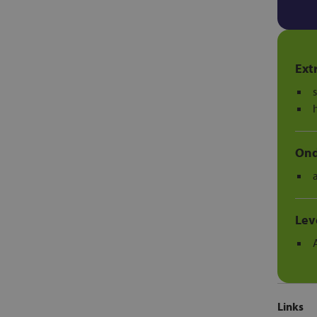
Ext
Ond
Lev
Links