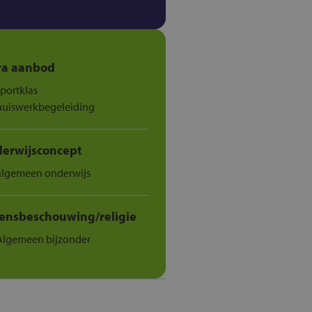
ra aanbod
sportklas
huiswerkbegeleiding
erwijsconcept
algemeen onderwijs
ensbeschouwing/religie
Algemeen bijzonder