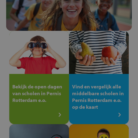
Bekijk de open dagen
Vind en vergelijk alle
van scholen in Pernis
middelbare scholen in
Rotterdam e.o.
Pernis Rotterdam e.o.
op de kaart