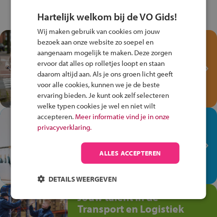
Hartelijk welkom bij de VO Gids!
Wij maken gebruik van cookies om jouw
Test je kennis met het
bezoek aan onze website zo soepel en
aangenaam mogelijk te maken. Deze zorgen
Fiets Veilig
ervoor dat alles op rolletjes loopt en staan
Verkeersspel!
daarom altijd aan. Als je ons groen licht geeft
Speel het Fiets Veilig Verkeersspel
voor alle cookies, kunnen we je de beste
en win een Cortina-fiets!
ervaring bieden. Je kunt ook zelf selecteren
welke typen cookies je wel en niet wilt
accepteren.
Meer informatie vind je in onze
In de winkel ben je op je
privacyverklaring.
plek!
Ontdek via het vmbo jouw talent
ALLES ACCEPTEREN
op de winkelvloer, waar elke dag
anders is!
DETAILS WEERGEVEN
Jouw talent in de
Transport en Logistiek