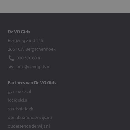
De VO Gids
Bergweg Zuid 126
2661 CW Bergschenhoek
020 570 89 81
info@devogids.nl
Partners van De VO Gids
gymnasia.nl
leergeld.nl
saarisnietgek
openbaaronderwijs.nu
oudersenonderwijs.nl