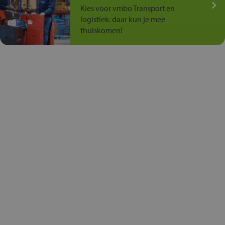
Kies voor vmbo Transport en
logistiek: daar kun je mee
thuiskomen!