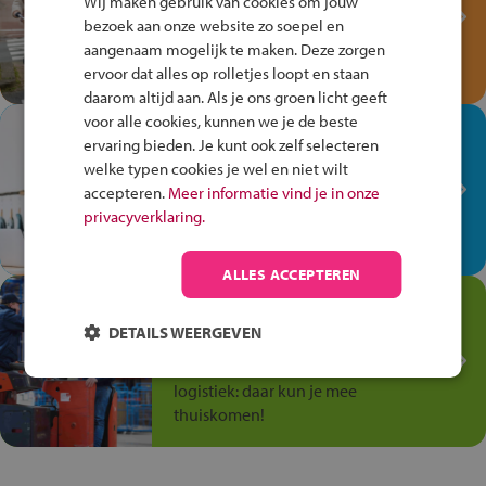
Wij maken gebruik van cookies om jouw
Verkeersspel!
bezoek aan onze website zo soepel en
Speel het Fiets Veilig Verkeersspel
aangenaam mogelijk te maken. Deze zorgen
en win een Cortina-fiets!
ervoor dat alles op rolletjes loopt en staan
daarom altijd aan. Als je ons groen licht geeft
voor alle cookies, kunnen we je de beste
In de winkel ben je op je
ervaring bieden. Je kunt ook zelf selecteren
plek!
welke typen cookies je wel en niet wilt
accepteren.
Meer informatie vind je in onze
Ontdek via het vmbo jouw talent
privacyverklaring.
op de winkelvloer, waar elke dag
anders is!
ALLES ACCEPTEREN
Jouw talent in de
Transport en Logistiek
DETAILS WEERGEVEN
Kies voor vmbo Transport en
logistiek: daar kun je mee
thuiskomen!