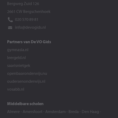
Bergweg Zuid 126
2661 CW Bergschenhoek
020 570 89 81
info@devogids.nl
Partners van De VO Gids
gymnasia.nl
leergeld.nl
saarisnietgek
openbaaronderwijs.nu
oudersenonderwijs.nl
vosabb.nl
Middelbare scholen
Almere
-
Amersfoort
-
Amsterdam
-
Breda
-
Den Haag
-