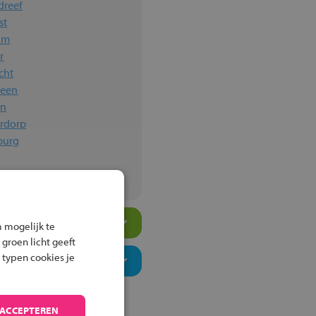
dreef
st
im
r
cht
veen
en
erdorp
sburg
 mogelijk te
 groen licht geeft
 typen cookies je
 ACCEPTEREN