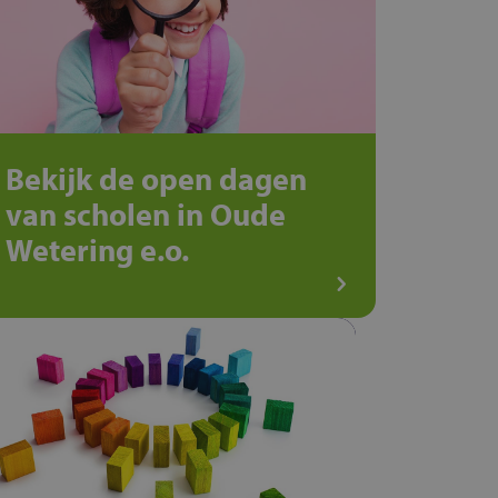
Bekijk de open dagen
van scholen in Oude
Wetering e.o.