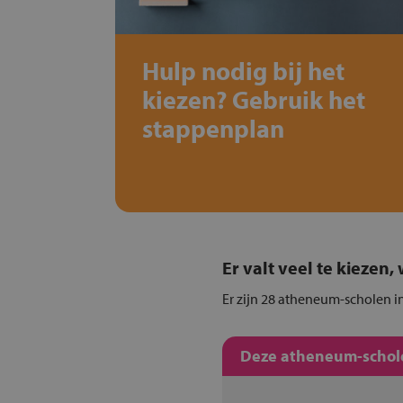
Hulp nodig bij het
kiezen? Gebruik het
stappenplan
Er valt veel te kiezen
Er zijn 28 atheneum-scholen i
Deze atheneum-schole