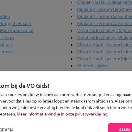
Oranje Nassau College Park
Rijnlands Lyceum Oegstgee
eiden
Rijnlands Lyceum Sassenhe
 Burggravenlaan
Rijnlands Lyceum Wassenaa
Mariënpoelstraat
VeenLanden College Mijdre
Boskoop
VeenLanden College Vinke
rstraat
Visser 't Hooft Lyceum Leid
termeer
Visser 't Hooft Lyceum Leid
Visser 't Hooft Lyceum Rijn
Winford Leiden
kom bij de VO Gids!
olen in jouw regio
 van cookies om jouw bezoek aan onze website zo soepel en aangenaam
ervoor dat alles op rolletjes loopt en staan daarom altijd aan. Als je ons
kunnen we je de beste ervaring bieden. Je kunt ook zelf selecteren welke
 past bij jou?
cepteren.
Meer informatie vind je in onze privacyverklaring.
RGEVEN
ALLES