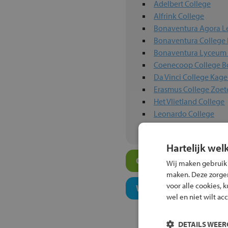
Adelbert College
Alfrink College
Bonaventura Agora L
Bonaventura College
Bonaventura Lyceum 
Coenecoop College 
Da Vinci College Kage
Erasmus College Zoe
Het Vlietland College
Leonardo College
Marecollege
Hartelijk wel
Overige atheneum-sch
Wij maken gebruik
maken. Deze zorgen 
voor alle cookies, 
Welk onderwijsconcept
wel en niet wilt ac
DETAILS WEE