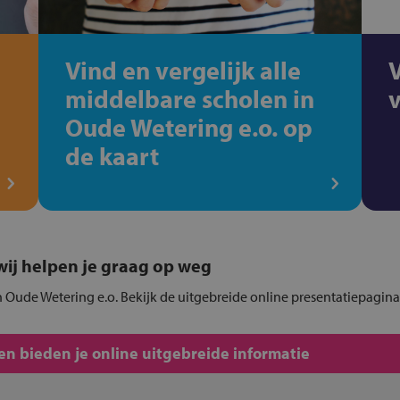
Vind en vergelijk alle
middelbare scholen in
Oude Wetering e.o. op
de kaart
, wij helpen je graag op weg
n Oude Wetering e.o. Bekijk de uitgebreide online presentatiepagina
n bieden je online uitgebreide informatie