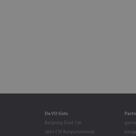
De VO Gids
Partn
Bergweg Zuid 126
gymna
2661 CW Bergschenhoek
leerg