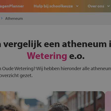
agenPlanner
Hulp bij schoolkeuze
Over ons
Atheneum
 vergelijk een atheneum 
Wetering
e.o.
n Oude Wetering? Wij hebben hieronder alle atheneu
overzicht gezet.