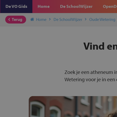
De VO Gids
Home
De SchoolWijzer
OpenD
Terug
Home
De SchoolWijzer
Oude Wetering
Vind en
Zoek je een atheneum i
Wetering voor je in een 