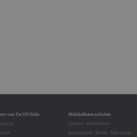
ers van De VO Gids
Middelbare scholen
sia.nl
Almere
-
Amersfoort
-
eld.nl
Amsterdam
-
Breda
-
Den Haag