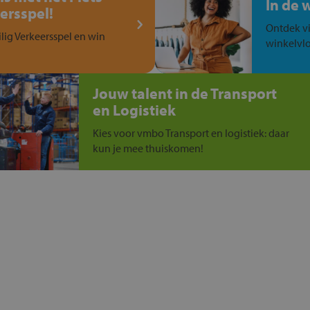
In de 
ersspel!
Ontdek vi
ilig Verkeersspel en win
winkelvlo
Jouw talent in de Transport
en Logistiek
Kies voor vmbo Transport en logistiek: daar
kun je mee thuiskomen!