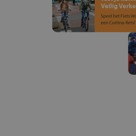
Veilig Verke
Speel het Fiets Ve
een Cortina-fiets!