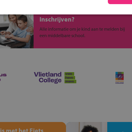
Inschrijven?
Alle informatie om je kind aan te melden bij
een middelbare school.
is met het Fiets