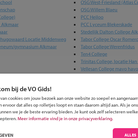
school
OSG West-Friesland (Atlas C
enschap
OSG Willem Blaeu
College)
PCC Heiloo
n Alkmaar
PCC Lyceum Blekerskade
maar
Stedelijk Dalton College Al
rhugowaard Locatie Middenweg
Tabor College Oscar Romer
heneum/gymnasium Alkmaar
Tabor College Werenfridus
Ten4 College
Trinitas College, locatie Ha
Vellesan College mavo hav
kom bij de VO Gids!
olen in jouw regio
 van cookies om jouw bezoek aan onze website zo soepel en aangenaam
ervoor dat alles op rolletjes loopt en staan daarom altijd aan. Als je ons
kunnen we je de beste ervaring bieden. Je kunt ook zelf selecteren welke
 past bij jou?
cepteren.
Meer informatie vind je in onze privacyverklaring.
RGEVEN
ALLES