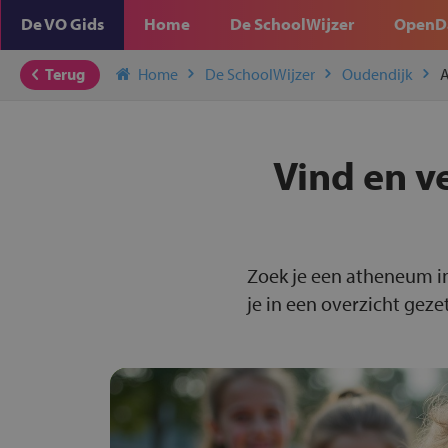
De VO Gids
Home
De SchoolWijzer
OpenD
Terug
Home
De SchoolWijzer
Oudendijk
Vind en v
Zoek je een atheneum i
je in een overzicht gezet