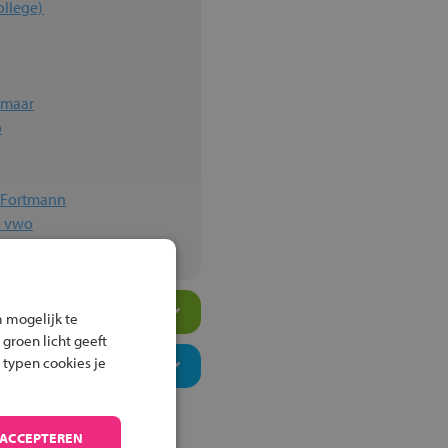
ollege)
kmaar
o
n Fortmann
o vwo
 mogelijk te
 groen licht geeft
 typen cookies je
 ACCEPTEREN