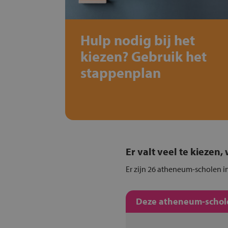
Hulp nodig bij het
kiezen? Gebruik het
stappenplan
Er valt veel te kiezen
Er zijn 26 atheneum-scholen in
Deze atheneum-schole