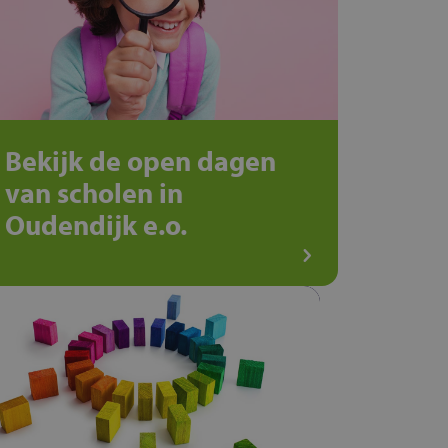
Bekijk de open dagen
van scholen in
Oudendijk e.o.