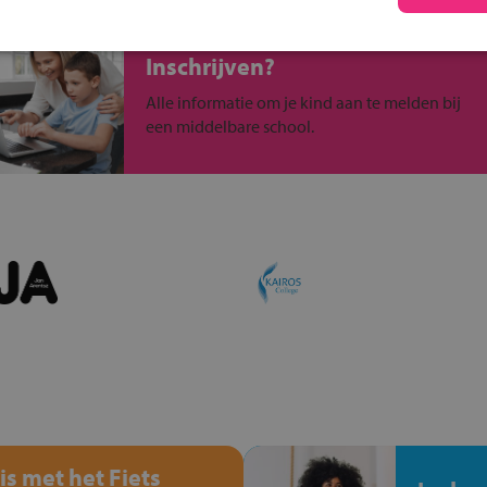
Inschrijven?
Alle informatie om je kind aan te melden bij
een middelbare school.
is met het Fiets