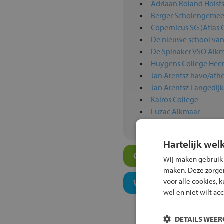
Adriaan Roland Holst
Berger Scholengeme
Copernicus SG (Atlas 
De nieuwe school va
De Spinaker VSO Alk
Huygens College Hee
Jan Arentsz havo/at
Jan Arentsz Langedijk
Kairos College
Luzac Alkmaar
Hartelijk wel
Overige atheneum-sch
Wij maken gebruik
maken. Deze zorgen 
voor alle cookies, 
Welk onderwijsconcept
wel en niet wilt ac
DETAILS WEE