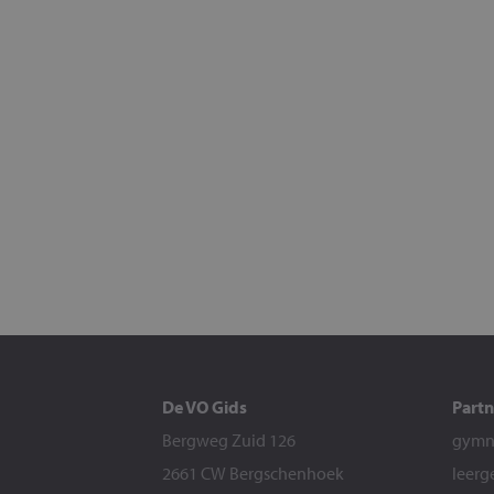
De VO Gids
Partn
Bergweg Zuid 126
gymna
2661 CW Bergschenhoek
leerg