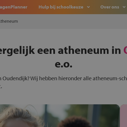
agenPlanner
Hulp bij schoolkeuze
Over ons
Atheneum
ergelijk een atheneum in
e.o.
n Oudendijk? Wij hebben hieronder alle atheneum-sch
.