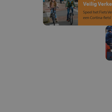
Veilig Verke
Speel het Fiets Ve
een Cortina-fiets!