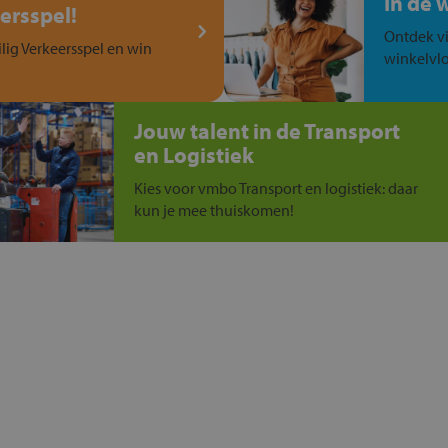
In de 
ersspel!
Ontdek vi
ilig Verkeersspel en win
winkelvlo
Jouw talent in de Transport
en Logistiek
Kies voor vmbo Transport en logistiek: daar
kun je mee thuiskomen!