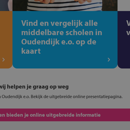
Vind en vergelijk alle
middelbare scholen in
Oudendijk e.o. op de
kaart
, wij helpen je graag op weg
 Oudendijk e.o. Bekijk de uitgebreide online presentatiepagina.
n bieden je online uitgebreide informatie