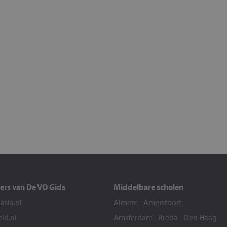
ers van De VO Gids
Middelbare scholen
sia.nl
Almere
-
Amersfoort
-
eld.nl
Amsterdam
-
Breda
-
Den Haag