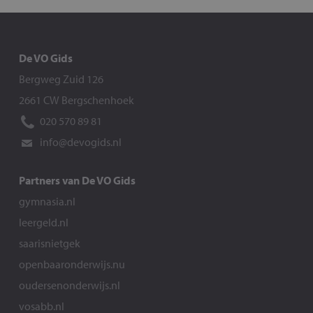
De VO Gids
Bergweg Zuid 126
2661 CW Bergschenhoek
020 570 89 81
info@devogids.nl
Partners van De VO Gids
gymnasia.nl
leergeld.nl
saarisnietgek
openbaaronderwijs.nu
oudersenonderwijs.nl
vosabb.nl