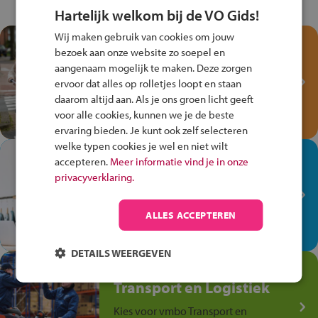
Hartelijk welkom bij de VO Gids!
Wij maken gebruik van cookies om jouw
Test je kennis met het
bezoek aan onze website zo soepel en
Fiets Veilig
aangenaam mogelijk te maken. Deze zorgen
Verkeersspel!
ervoor dat alles op rolletjes loopt en staan
daarom altijd aan. Als je ons groen licht geeft
Speel het Fiets Veilig Verkeersspel
voor alle cookies, kunnen we je de beste
en win een Cortina-fiets!
ervaring bieden. Je kunt ook zelf selecteren
welke typen cookies je wel en niet wilt
In de winkel ben je op je
accepteren.
Meer informatie vind je in onze
plek!
privacyverklaring.
Ontdek via het vmbo jouw talent
op de winkelvloer, waar elke dag
ALLES ACCEPTEREN
anders is!
DETAILS WEERGEVEN
Jouw talent in de
Transport en Logistiek
Kies voor vmbo Transport en