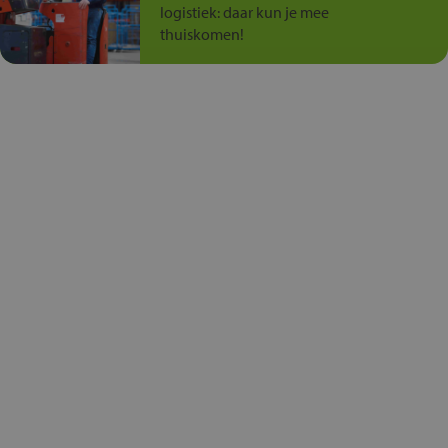
logistiek: daar kun je mee
thuiskomen!