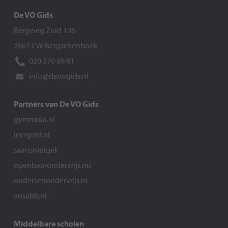
De VO Gids
Bergweg Zuid 126
2661 CW Bergschenhoek
020 570 89 81
info@devogids.nl
Partners van De VO Gids
gymnasia.nl
leergeld.nl
saarisnietgek
openbaaronderwijs.nu
oudersenonderwijs.nl
vosabb.nl
Middelbare scholen