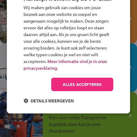
Test je kennis met het
Wij maken gebruik van cookies om jouw
Fiets Veilig
bezoek aan onze website zo soepel en
Verkeersspel!
aangenaam mogelijk te maken. Deze zorgen
Speel het Fiets Veilig Verkeersspel
ervoor dat alles op rolletjes loopt en staan
en win een Cortina-fiets!
daarom altijd aan. Als je ons groen licht geeft
voor alle cookies, kunnen we je de beste
ervaring bieden. Je kunt ook zelf selecteren
In de winkel ben je op je
welke typen cookies je wel en niet wilt
plek!
accepteren.
Meer informatie vind je in onze
privacyverklaring.
Ontdek via het vmbo jouw talent
op de winkelvloer, waar elke dag
anders is!
ALLES ACCEPTEREN
Jouw talent in de
DETAILS WEERGEVEN
Transport en Logistiek
Kies voor vmbo Transport en
logistiek: daar kun je mee
thuiskomen!