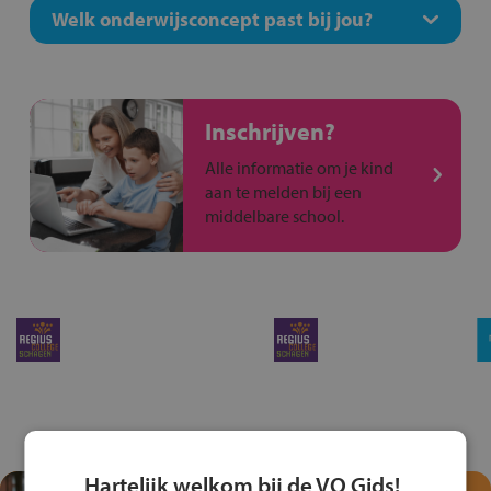
Welk onderwijsconcept past bij jou?
Inschrijven?
Alle informatie om je kind
aan te melden bij een
middelbare school.
Hartelijk welkom bij de VO Gids!