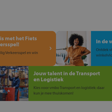
is met het Fiets
In de 
ersspel!
Ontdek vi
ilig Verkeersspel en win
winkelvlo
Jouw talent in de Transport
en Logistiek
Kies voor vmbo Transport en logistiek: daar
kun je mee thuiskomen!