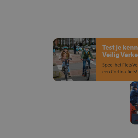
Test je kenn
Veilig Verke
Speel het Fiets Ve
een Cortina-fiets!