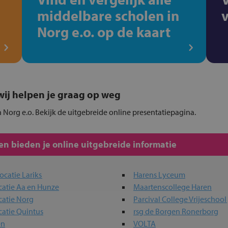
middelbare scholen in
Norg e.o. op de kaart
, wij helpen je graag op weg
 Norg e.o. Bekijk de uitgebreide online presentatiepagina.
n bieden je online uitgebreide informatie
ocatie Lariks
Harens Lyceum
catie Aa en Hunze
Maartenscollege Haren
catie Norg
Parcival College Vrijeschool
catie Quintus
rsg de Borgen Ronerborg
en
VOLTA