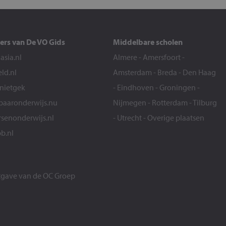
ers van De VO Gids
Middelbare scholen
sia.nl
Almere
-
Amersfoort
-
eld.nl
Amsterdam
-
Breda
-
Den Haag
snietgek
-
Eindhoven
-
Groningen
-
aaronderwijs.nu
Nijmegen
-
Rotterdam
-
Tilburg
senonderwijs.nl
-
Utrecht
-
Overige plaatsen
b.nl
itgave van de
OC Groep