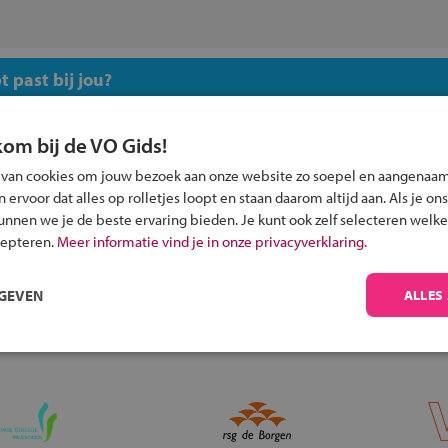
 past bij jou?
kom bij de VO Gids!
 van cookies om jouw bezoek aan onze website zo soepel en aangenaam
ervoor dat alles op rolletjes loopt en staan daarom altijd aan. Als je ons
Inschrijven?
kunnen we je de beste ervaring bieden. Je kunt ook zelf selecteren welke
cepteren.
Meer informatie vind je in onze privacyverklaring.
Alle informatie om je kind aan te melden bij
een middelbare school.
RGEVEN
ALLES