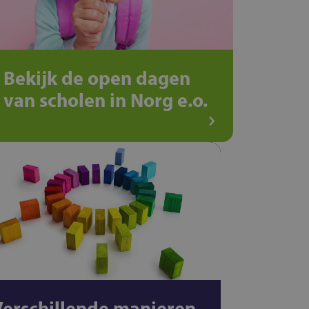
Bekijk de open dagen
van scholen in Norg e.o.
Verschillende manieren