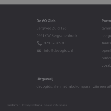
De VO Gids
Partn
Bergweg Zuid 126
gymna
2661 CW Bergschenhoek
leerg
020 570 89 81
saari
info@devogids.nl
openb
ouder
vosab
Uitgeverij
devogids.nl
en het
mbokompas.nl
zijn een u
Disclaimer
Privacyverklaring
Cookie-instellingen