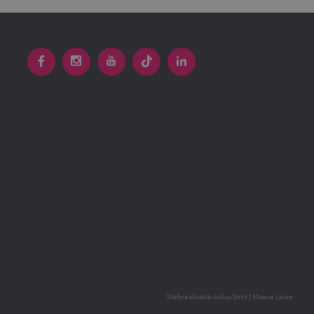
Webrealisatie
Julius Smit
|
Maeve Levie