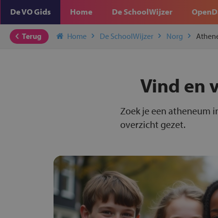
De VO Gids
Home
De SchoolWijzer
OpenD
Terug
Home
De SchoolWijzer
Norg
Athen
Vind en 
Zoek je een atheneum in
overzicht gezet.