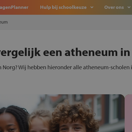
agenPlanner
Hulp bij schoolkeuze
Over ons
eum
vergelijk een atheneum i
 Norg? Wij hebben hieronder alle atheneum-scholen i