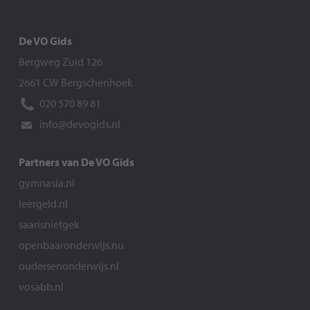
De VO Gids
Bergweg Zuid 126
2661 CW Bergschenhoek
020 570 89 81
info@devogids.nl
Partners van De VO Gids
gymnasia.nl
leergeld.nl
saarisnietgek
openbaaronderwijs.nu
oudersenonderwijs.nl
vosabb.nl