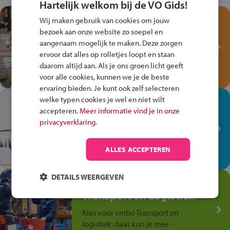
Hartelijk welkom bij de VO Gids!
Test je kennis met het
Wij maken gebruik van cookies om jouw
Fiets Veilig
bezoek aan onze website zo soepel en
Verkeersspel!
aangenaam mogelijk te maken. Deze zorgen
ervoor dat alles op rolletjes loopt en staan
Speel het Fiets Veilig Verkeersspel
daarom altijd aan. Als je ons groen licht geeft
en win een Cortina-fiets!
voor alle cookies, kunnen we je de beste
ervaring bieden. Je kunt ook zelf selecteren
welke typen cookies je wel en niet wilt
In de winkel ben je op je
accepteren.
Meer informatie vind je in onze
plek!
privacyverklaring.
Ontdek via het vmbo jouw talent
op de winkelvloer, waar elke dag
ALLES ACCEPTEREN
anders is!
DETAILS WEERGEVEN
Jouw talent in de
Transport en Logistiek
Kies voor vmbo Transport en
logistiek: daar kun je mee