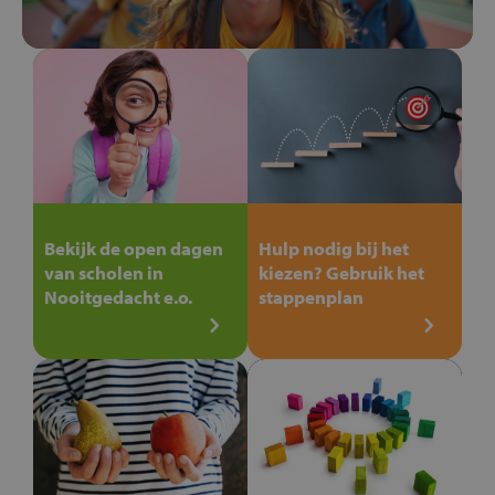
Bekijk de open dagen
Hulp nodig bij het
van scholen in
kiezen? Gebruik het
Nooitgedacht e.o.
stappenplan