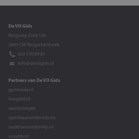
De VO Gids
Bergweg Zuid 126
2661 CW Bergschenhoek
020 570 89 81
info@devogids.nl
Partners van De VO Gids
gymnasia.nl
leergeld.nl
saarisnietgek
openbaaronderwijs.nu
oudersenonderwijs.nl
vosabb.nl