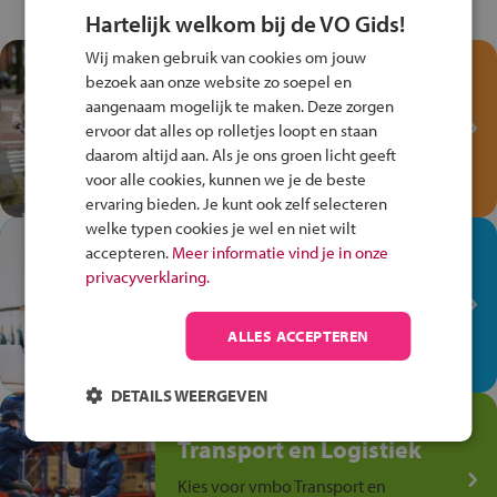
Hartelijk welkom bij de VO Gids!
Wij maken gebruik van cookies om jouw
Test je kennis met het
bezoek aan onze website zo soepel en
Fiets Veilig
aangenaam mogelijk te maken. Deze zorgen
Verkeersspel!
ervoor dat alles op rolletjes loopt en staan
daarom altijd aan. Als je ons groen licht geeft
Speel het Fiets Veilig Verkeersspel
voor alle cookies, kunnen we je de beste
en win een Cortina-fiets!
ervaring bieden. Je kunt ook zelf selecteren
welke typen cookies je wel en niet wilt
In de winkel ben je op je
accepteren.
Meer informatie vind je in onze
plek!
privacyverklaring.
Ontdek via het vmbo jouw talent
op de winkelvloer, waar elke dag
ALLES ACCEPTEREN
anders is!
DETAILS WEERGEVEN
Jouw talent in de
Transport en Logistiek
Kies voor vmbo Transport en