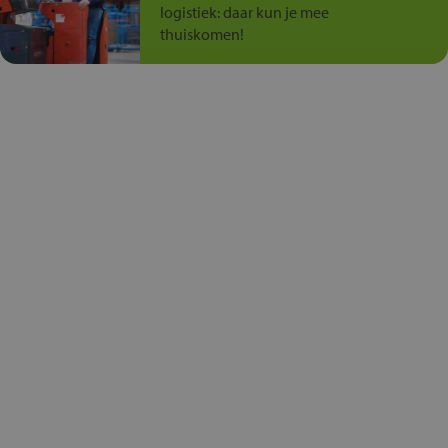
logistiek: daar kun je mee
thuiskomen!