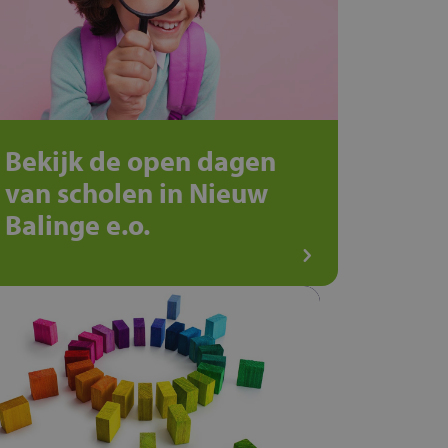
Bekijk de open dagen
van scholen in Nieuw
Balinge e.o.