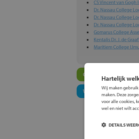
CS Vincent van Gogh l
Dr. Nassau College Lo
Dr. Nassau College Lo
Dr. Nassau College Lo
Gomarus College Ass
Kentalis Dr. J. de Gra
Maritiem College IJm
Overige vmbo-scholen
Hartelijk wel
Wij maken gebruik
Welk onderwijsconcept
maken. Deze zorgen 
voor alle cookies, 
wel en niet wilt ac
DETAILS WEE