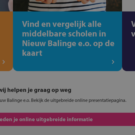
Vind en vergelijk alle
middelbare scholen in
Nieuw Balinge e.o. op de
kaart
, wij helpen je graag op weg
uw Balinge e.o. Bekijk de uitgebreide online presentatiepagina.
den je online uitgebreide informatie