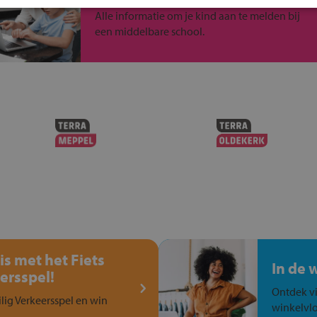
Alle informatie om je kind aan te melden bij
een middelbare school.
is met het Fiets
In de 
ersspel!
Ontdek vi
ilig Verkeersspel en win
winkelvlo