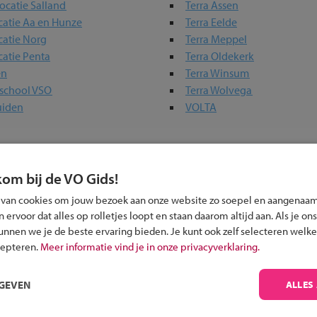
ocatie Salland
Terra Assen
catie Aa en Hunze
Terra Eelde
catie Norg
Terra Meppel
catie Penta
Terra Oldekerk
en
Terra Winsum
afschool VSO
Terra Wolvega
uiden
VOLTA
 in jouw regio
kom bij de VO Gids!
 van cookies om jouw bezoek aan onze website zo soepel en aangenaam
 past bij jou?
ervoor dat alles op rolletjes loopt en staan daarom altijd aan. Als je ons
kunnen we je de beste ervaring bieden. Je kunt ook zelf selecteren welke
cepteren.
Meer informatie vind je in onze privacyverklaring.
RGEVEN
ALLES
Inschrijven?