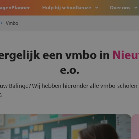
agenPlanner
Hulp bij schoolkeuze
Over ons
Vmbo
ergelijk een vmbo in
Nieu
e.o.
euw Balinge? Wij hebben hieronder alle vmbo-scholen 
.