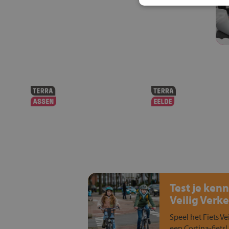
Test je kenn
Veilig Verke
Speel het Fiets Ve
een Cortina-fiets!