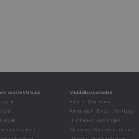
ers van De VO Gids
Middelbare scholen
sia.nl
Almere
-
Amersfoort
-
eld.nl
Amsterdam
-
Breda
-
Den Haag
snietgek
-
Eindhoven
-
Groningen
-
aaronderwijs.nu
Nijmegen
-
Rotterdam
-
Tilburg
senonderwijs.nl
-
Utrecht
-
Overige plaatsen