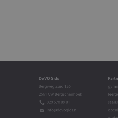
De VO Gids
Partn
Bergweg Zuid 126
gymna
2661 CW Bergschenhoek
leerg
020 570 89 81
saari
info@devogids.nl
openb
ouder