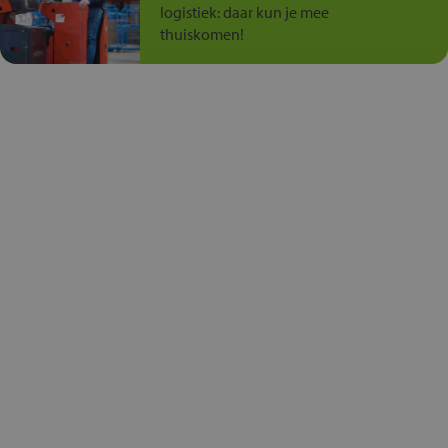
logistiek: daar kun je mee
thuiskomen!