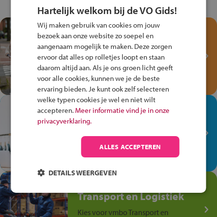
Hartelijk welkom bij de VO Gids!
Wij maken gebruik van cookies om jouw
Test je kennis met het
bezoek aan onze website zo soepel en
Fiets Veilig
aangenaam mogelijk te maken. Deze zorgen
Verkeersspel!
ervoor dat alles op rolletjes loopt en staan
daarom altijd aan. Als je ons groen licht geeft
Speel het Fiets Veilig Verkeersspel
voor alle cookies, kunnen we je de beste
en win een Cortina-fiets!
ervaring bieden. Je kunt ook zelf selecteren
welke typen cookies je wel en niet wilt
In de winkel ben je op je
accepteren.
Meer informatie vind je in onze
plek!
privacyverklaring.
Ontdek via het vmbo jouw talent
op de winkelvloer, waar elke dag
ALLES ACCEPTEREN
anders is!
DETAILS WEERGEVEN
Jouw talent in de
Transport en Logistiek
Kies voor vmbo Transport en