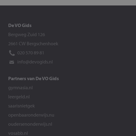
De VO Gids
Bergweg Zuid 126
2661 CW Bergschenhoek
020 570 89 81
info@devogids.nl
Partners van De VO Gids
gymnasia.nl
leergeld.nl
saarisnietgek
openbaaronderwijs.nu
oudersenonderwijs.nl
vosabb.nl