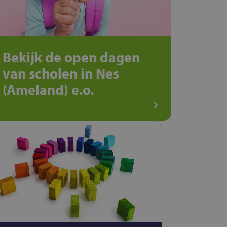
Bekijk de open dagen
van scholen in Nes
(Ameland) e.o.