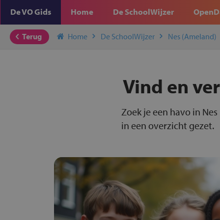
De VO Gids
Home
De SchoolWijzer
OpenD
Terug
Home
De SchoolWijzer
Nes (Ameland)
Vind en ver
Zoek je een havo in Nes
in een overzicht gezet.