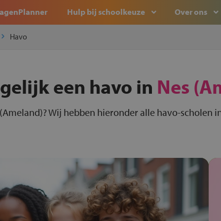
agenPlanner
Hulp bij schoolkeuze
Over ons
Havo
gelijk een havo in
Nes (A
 (Ameland)? Wij hebben hieronder alle havo-scholen i