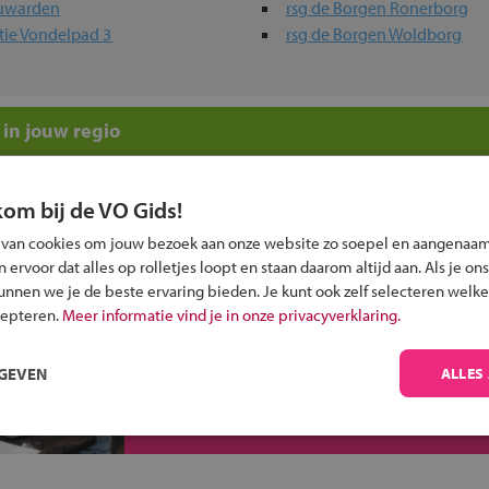
euwarden
rsg de Borgen Ronerborg
tie Vondelpad 3
rsg de Borgen Woldborg
in jouw regio
 past bij jou?
kom bij de VO Gids!
 van cookies om jouw bezoek aan onze website zo soepel en aangenaam
ervoor dat alles op rolletjes loopt en staan daarom altijd aan. Als je ons
kunnen we je de beste ervaring bieden. Je kunt ook zelf selecteren welke
cepteren.
Meer informatie vind je in onze privacyverklaring.
Inschrijven?
RGEVEN
ALLES
Alle informatie om je kind aan te melden bij
een middelbare school.