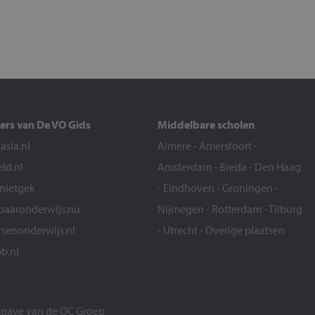
ers van De VO Gids
Middelbare scholen
sia.nl
Almere
-
Amersfoort
-
eld.nl
Amsterdam
-
Breda
-
Den Haag
snietgek
-
Eindhoven
-
Groningen
-
aaronderwijs.nu
Nijmegen
-
Rotterdam
-
Tilburg
senonderwijs.nl
-
Utrecht
-
Overige plaatsen
b.nl
itgave van de
OC Groep