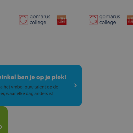
winkel ben je op je plek!
a het vmbo jouw talent op de
er, waar elke dag anders is!