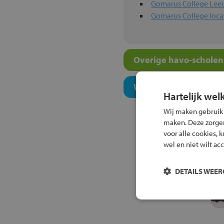
Gomarus College Le
Gomarus College loca
Overige havo-scholen 
Welk onderwijsconcept
Hartelijk wel
Wij maken gebruik
maken. Deze zorgen 
voor alle cookies, 
wel en niet wilt ac
DETAILS WEE