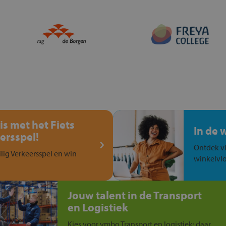
is met het Fiets
In de 
ersspel!
Ontdek vi
ilig Verkeersspel en win
winkelvlo
Jouw talent in de Transport
en Logistiek
Kies voor vmbo Transport en logistiek: daar