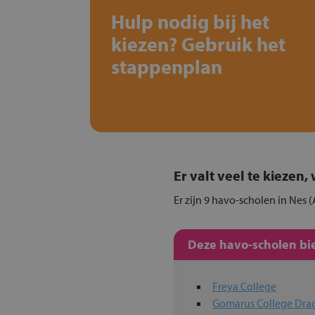
Hulp nodig bij het
kiezen? Gebruik het
stappenplan
Er valt veel te kiezen
Er zijn 9 havo-scholen in Nes 
Deze havo-scholen bie
Freya College
Gomarus College Dra