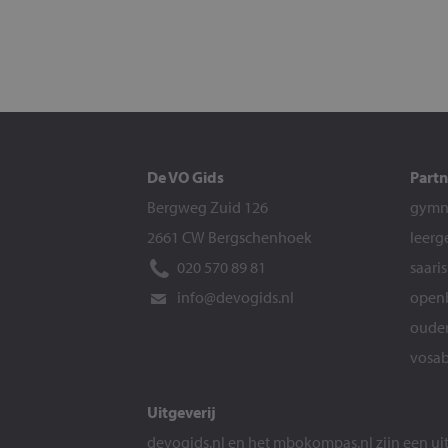
De VO Gids
Partn
Bergweg Zuid 126
gymna
2661 CW Bergschenhoek
leerg
020 570 89 81
saari
info@devogids.nl
openb
ouder
vosab
Uitgeverij
devogids.nl
en het
mbokompas.nl
zijn een u