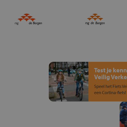
Test je kenn
Veilig Verke
Speel het Fiets Ve
een Cortina-fiets!