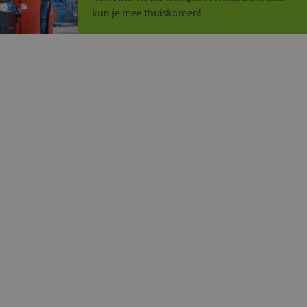
kun je mee thuiskomen!