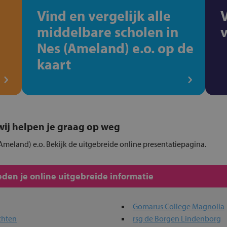
Vind en vergelijk alle
middelbare scholen in
Nes (Ameland) e.o. op de
kaart
, wij helpen je graag op weg
(Ameland) e.o. Bekijk de uitgebreide online presentatiepagina.
den je online uitgebreide informatie
Gomarus College Magnolia
chten
rsg de Borgen Lindenborg