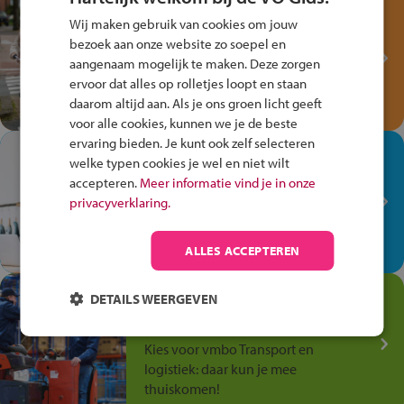
Test je kennis met het
Wij maken gebruik van cookies om jouw
Fiets Veilig
bezoek aan onze website zo soepel en
Verkeersspel!
aangenaam mogelijk te maken. Deze zorgen
ervoor dat alles op rolletjes loopt en staan
Speel het Fiets Veilig Verkeersspel
daarom altijd aan. Als je ons groen licht geeft
en win een Cortina-fiets!
voor alle cookies, kunnen we je de beste
ervaring bieden. Je kunt ook zelf selecteren
In de winkel ben je op je
welke typen cookies je wel en niet wilt
plek!
accepteren.
Meer informatie vind je in onze
privacyverklaring.
Ontdek via het vmbo jouw talent
op de winkelvloer, waar elke dag
anders is!
ALLES ACCEPTEREN
Jouw talent in de
DETAILS WEERGEVEN
Transport en Logistiek
Kies voor vmbo Transport en
logistiek: daar kun je mee
thuiskomen!