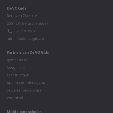
De VO Gids
Bergweg Zuid 126
2661 CW Bergschenhoek
020 570 89 81
info@devogids.nl
Partners van De VO Gids
gymnasia.nl
leergeld.nl
saarisnietgek
openbaaronderwijs.nu
oudersenonderwijs.nl
vosabb.nl
Middelbare scholen