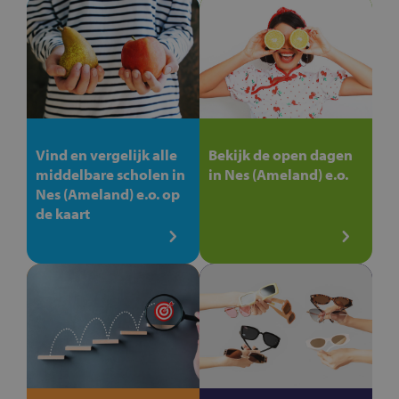
Vind en vergelijk alle
Bekijk de open dagen
middelbare scholen in
in Nes (Ameland) e.o.
Nes (Ameland) e.o. op
de kaart