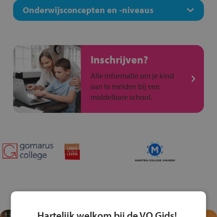
Onderwijsconcepten en -niveaus
Inschrijven?
Alle informatie om je kind
aan te melden bij een
middelbare school.
Hartelijk welkom bij de VO Gids!