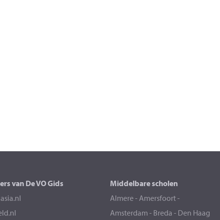
ers van De VO Gids
Middelbare scholen
sia.nl
Almere
-
Amersfoort
-
eld.nl
Amsterdam
-
Breda
-
Den Haag