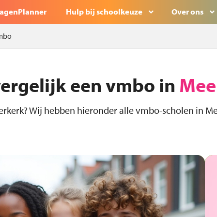
agenPlanner
Hulp bij schoolkeuze
Over ons
mbo
vergelijk een vmbo in
Mee
rkerk? Wij hebben hieronder alle vmbo-scholen in Mee