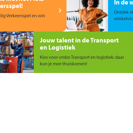
In de 
ersspel!
Ontdek vi
ilig Verkeersspel en win
winkelvlo
Jouw talent in de Transport
en Logistiek
Kies voor vmbo Transport en logistiek: daar
kun je mee thuiskomen!