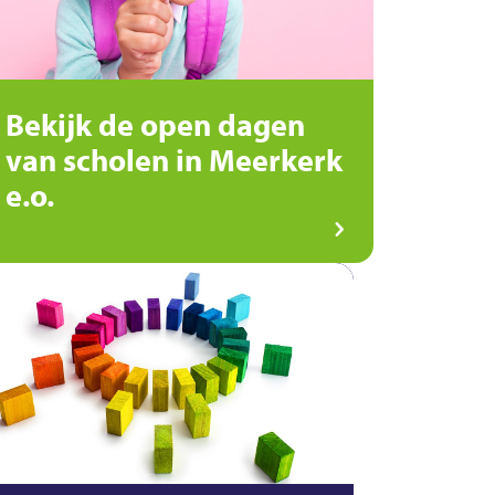
Bekijk de open dagen
van scholen in Meerkerk
e.o.