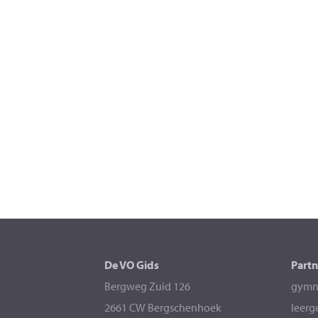
De VO Gids
Partn
Bergweg Zuid 126
gymna
2661 CW Bergschenhoek
leerg