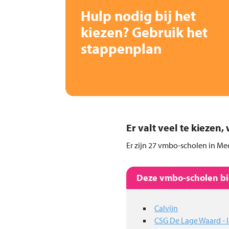
Hulp nodig bij het
kiezen? Gebruik het
stappenplan
Er valt veel te kiezen
Er zijn 27 vmbo-scholen in Mee
Deze vmbo-scholen bie
Calvijn
CSG De Lage Waard -