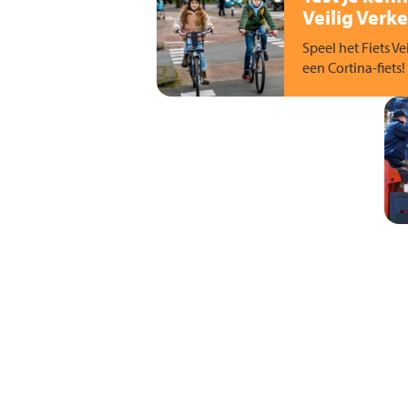
Veilig Verke
Speel het Fiets Ve
een Cortina-fiets!