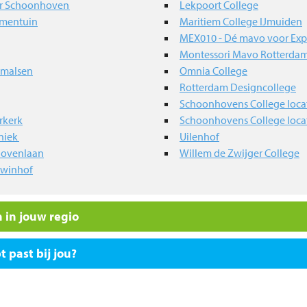
er Schoonhoven
Lekpoort College
lmentuin
Maritiem College IJmuiden
MEX010 - Dé mavo voor Exp
Montessori Mavo Rotterda
rmalsen
Omnia College
Rotterdam Designcollege
Schoonhovens College locat
rkerk
Schoonhovens College locat
hniek
Uilenhof
hovenlaan
Willem de Zwijger College
hwinhof
 in jouw regio
 past bij jou?