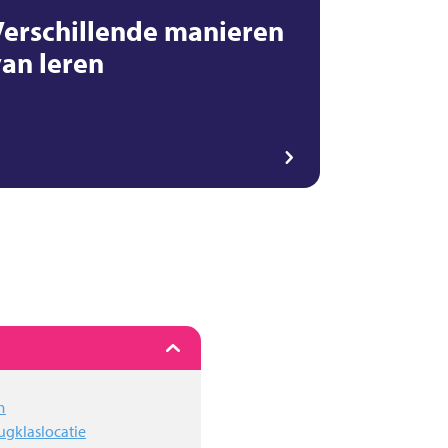
Verschillende manieren
van leren
m
ugklaslocatie