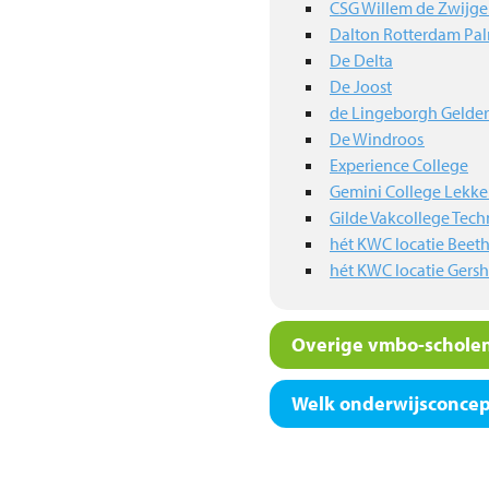
CSG Willem de Zwijg
Dalton Rotterdam Pa
De Delta
De Joost
de Lingeborgh Gelde
De Windroos
Experience College
Gemini College Lekke
Gilde Vakcollege Tec
hét KWC locatie Beet
hét KWC locatie Gers
Overige vmbo-scholen
Welk onderwijsconcept