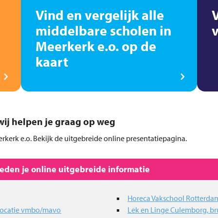
Vind en vergelijk alle
middelbare scholen in
Meerkerk e.o. op de
kaart
, wij helpen je graag op weg
rkerk e.o. Bekijk de uitgebreide online presentatiepagina.
den je online uitgebreide informatie
Horeca Vakschool Rotterda
 locatie vmbo/mavo
Lek en Linge Culemborg, br