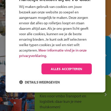
Test je kennis met het
Wij maken gebruik van cookies om jouw
Fiets Veilig
bezoek aan onze website zo soepel en
Verkeersspel!
aangenaam mogelijk te maken. Deze zorgen
ervoor dat alles op rolletjes loopt en staan
Speel het Fiets Veilig Verkeersspel
daarom altijd aan. Als je ons groen licht geeft
en win een Cortina-fiets!
voor alle cookies, kunnen we je de beste
ervaring bieden. Je kunt ook zelf selecteren
In de winkel ben je op je
welke typen cookies je wel en niet wilt
plek!
accepteren.
Meer informatie vind je in onze
privacyverklaring.
Ontdek via het vmbo jouw talent
op de winkelvloer, waar elke dag
anders is!
ALLES ACCEPTEREN
Jouw talent in de
DETAILS WEERGEVEN
Transport en Logistiek
Kies voor vmbo Transport en
logistiek: daar kun je mee
thuiskomen!