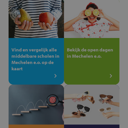
Vind en vergelijk alle
Bekijk de open dagen
middelbare scholen in
in Mechelen e.o.
Mechelen e.o. op de
kaart