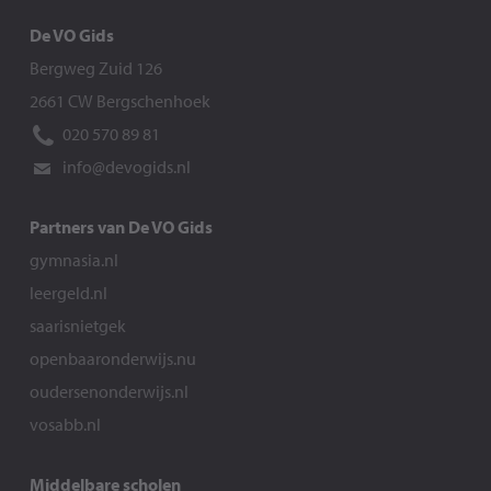
De VO Gids
Bergweg Zuid 126
2661 CW Bergschenhoek
020 570 89 81
info@devogids.nl
Partners van De VO Gids
gymnasia.nl
leergeld.nl
saarisnietgek
openbaaronderwijs.nu
oudersenonderwijs.nl
vosabb.nl
Middelbare scholen