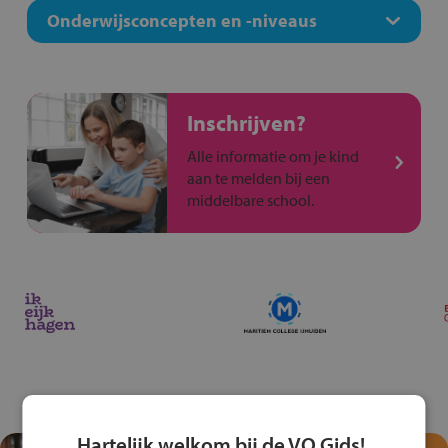
Onderwijsconcepten en -niveaus
Inschrijven?
Alle informatie om je kind
aan te melden bij een
middelbare school.
Hartelijk welkom bij de VO Gids!