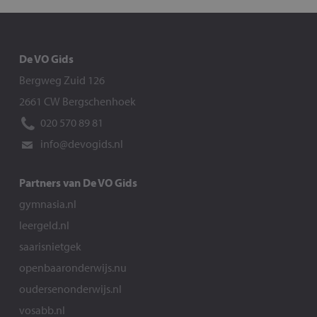
De VO Gids
Bergweg Zuid 126
2661 CW Bergschenhoek
020 570 89 81
info@devogids.nl
Partners van De VO Gids
gymnasia.nl
leergeld.nl
saarisnietgek
openbaaronderwijs.nu
oudersenonderwijs.nl
vosabb.nl