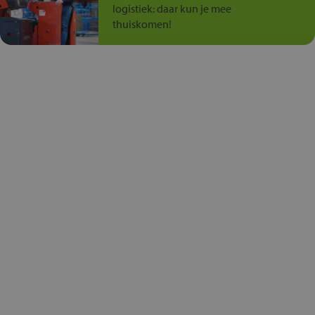
logistiek: daar kun je mee
thuiskomen!