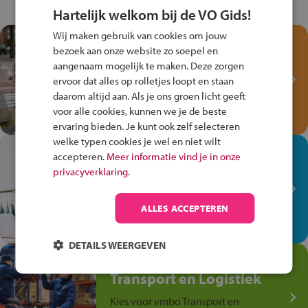
Hartelijk welkom bij de VO Gids!
Wij maken gebruik van cookies om jouw
Test je kennis met het
bezoek aan onze website zo soepel en
Fiets Veilig
aangenaam mogelijk te maken. Deze zorgen
Verkeersspel!
ervoor dat alles op rolletjes loopt en staan
daarom altijd aan. Als je ons groen licht geeft
Speel het Fiets Veilig Verkeersspel
voor alle cookies, kunnen we je de beste
en win een Cortina-fiets!
ervaring bieden. Je kunt ook zelf selecteren
welke typen cookies je wel en niet wilt
In de winkel ben je op je
accepteren.
Meer informatie vind je in onze
plek!
privacyverklaring.
Ontdek via het vmbo jouw talent
op de winkelvloer, waar elke dag
ALLES ACCEPTEREN
anders is!
DETAILS WEERGEVEN
Jouw talent in de
Transport en Logistiek
Kies voor vmbo Transport en