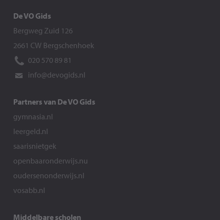
De VO Gids
Bergweg Zuid 126
2661 CW Bergschenhoek
020 570 89 81
info@devogids.nl
Partners van De VO Gids
gymnasia.nl
leergeld.nl
saarisnietgek
openbaaronderwijs.nu
oudersenonderwijs.nl
vosabb.nl
Middelbare scholen