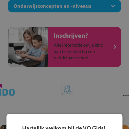
Onderwijsconcepten en -niveaus
Inschrijven?
Alle informatie om je kind
aan te melden bij een
middelbare school.
Hartelijk welkom bij de VO Gids!