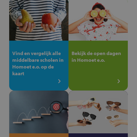
Vind en vergelijk alle
Bekijk de open dagen
middelbare scholen in
in Homoet e.o.
Homoet e.o. op de
kaart