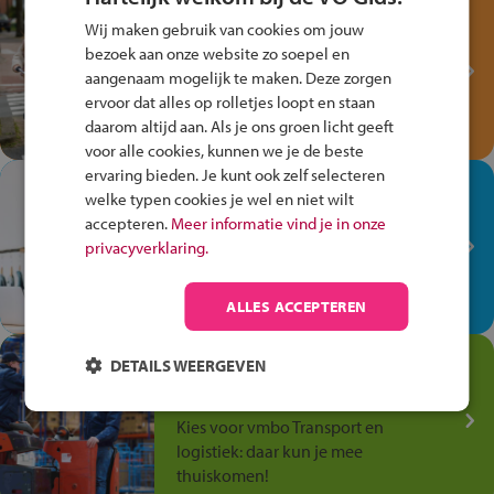
Test je kennis met het
Wij maken gebruik van cookies om jouw
Fiets Veilig
bezoek aan onze website zo soepel en
Verkeersspel!
aangenaam mogelijk te maken. Deze zorgen
ervoor dat alles op rolletjes loopt en staan
Speel het Fiets Veilig Verkeersspel
daarom altijd aan. Als je ons groen licht geeft
en win een Cortina-fiets!
voor alle cookies, kunnen we je de beste
ervaring bieden. Je kunt ook zelf selecteren
In de winkel ben je op je
welke typen cookies je wel en niet wilt
plek!
accepteren.
Meer informatie vind je in onze
privacyverklaring.
Ontdek via het vmbo jouw talent
op de winkelvloer, waar elke dag
anders is!
ALLES ACCEPTEREN
Jouw talent in de
DETAILS WEERGEVEN
Transport en Logistiek
Kies voor vmbo Transport en
logistiek: daar kun je mee
thuiskomen!