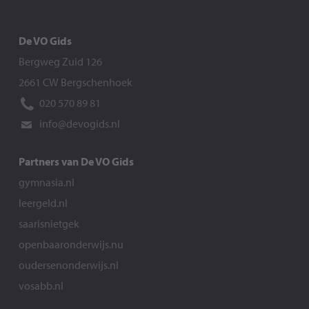
De VO Gids
Bergweg Zuid 126
2661 CW Bergschenhoek
020 570 89 81
info@devogids.nl
Partners van De VO Gids
gymnasia.nl
leergeld.nl
saarisnietgek
openbaaronderwijs.nu
oudersenonderwijs.nl
vosabb.nl