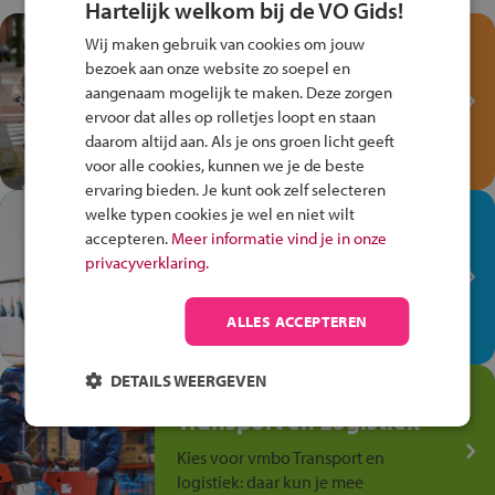
Hartelijk welkom bij de VO Gids!
Test je kennis met het
Wij maken gebruik van cookies om jouw
Fiets Veilig
bezoek aan onze website zo soepel en
Verkeersspel!
aangenaam mogelijk te maken. Deze zorgen
ervoor dat alles op rolletjes loopt en staan
Speel het Fiets Veilig Verkeersspel
daarom altijd aan. Als je ons groen licht geeft
en win een Cortina-fiets!
voor alle cookies, kunnen we je de beste
ervaring bieden. Je kunt ook zelf selecteren
welke typen cookies je wel en niet wilt
In de winkel ben je op je
accepteren.
Meer informatie vind je in onze
plek!
privacyverklaring.
Ontdek via het vmbo jouw talent
op de winkelvloer, waar elke dag
ALLES ACCEPTEREN
anders is!
DETAILS WEERGEVEN
Jouw talent in de
Transport en Logistiek
Kies voor vmbo Transport en
logistiek: daar kun je mee