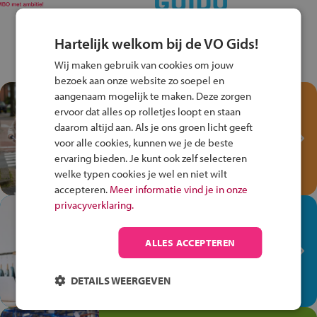
Hartelijk welkom bij de VO Gids!
Wij maken gebruik van cookies om jouw
bezoek aan onze website zo soepel en
aangenaam mogelijk te maken. Deze zorgen
Test je kennis met het
ervoor dat alles op rolletjes loopt en staan
Fiets Veilig
daarom altijd aan. Als je ons groen licht geeft
Verkeersspel!
voor alle cookies, kunnen we je de beste
ervaring bieden. Je kunt ook zelf selecteren
Speel het Fiets Veilig Verkeersspel
welke typen cookies je wel en niet wilt
en win een Cortina-fiets!
accepteren.
Meer informatie vind je in onze
privacyverklaring.
In de winkel ben je op je
plek!
ALLES ACCEPTEREN
Ontdek via het vmbo jouw talent
op de winkelvloer, waar elke dag
DETAILS WEERGEVEN
anders is!