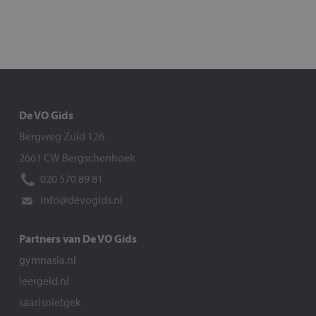
De VO Gids
Bergweg Zuid 126
2661 CW Bergschenhoek
020 570 89 81
info@devogids.nl
Partners van De VO Gids
gymnasia.nl
leergeld.nl
saarisnietgek