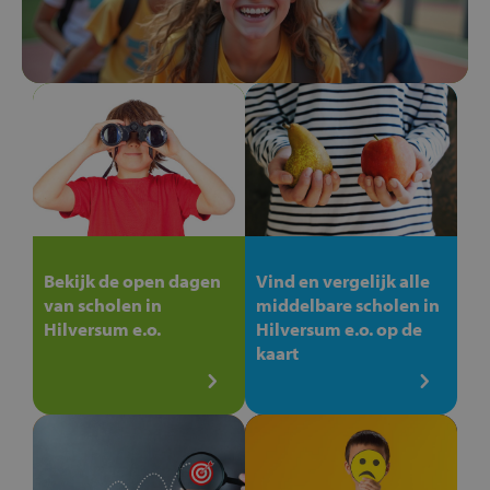
Bekijk de open dagen
Vind en vergelijk alle
van scholen in
middelbare scholen in
Hilversum e.o.
Hilversum e.o. op de
kaart