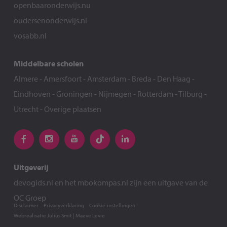
openbaaronderwijs.nu
oudersenonderwijs.nl
vosabb.nl
Middelbare scholen
Almere
-
Amersfoort
-
Amsterdam
-
Breda
-
Den Haag
-
Eindhoven
-
Groningen
-
Nijmegen
-
Rotterdam
-
Tilburg
-
Utrecht
-
Overige plaatsen
Uitgeverij
devogids.nl
en het
mbokompas.nl
zijn een uitgave van de
OC Groep
Disclaimer
Privacyverklaring
Cookie-instellingen
Webrealisatie
Julius Smit
|
Maeve Levie