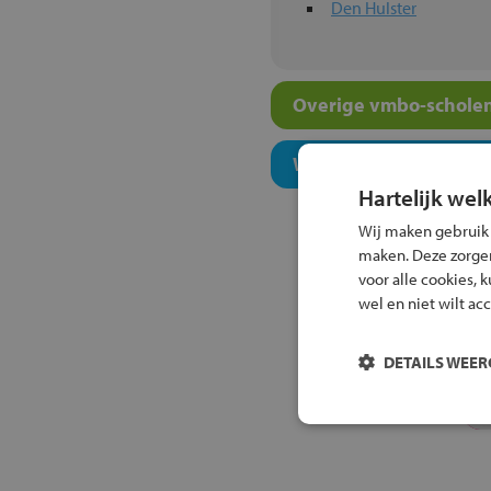
Den Hulster
Overige vmbo-scholen
Welk onderwijsconcept
Hartelijk wel
Wij maken gebruik
maken. Deze zorgen 
voor alle cookies, 
wel en niet wilt ac
DETAILS WEE