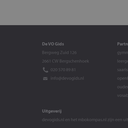
De VO Gids
Partn
Bergweg Zuid 126
gymna
2661 CW Bergschenhoek
leerg
020 570 89 81
saari
info@devogids.nl
openb
ouder
vosab
Uitgeverij
devogids.nl
en het
mbokompas.nl
zijn een u