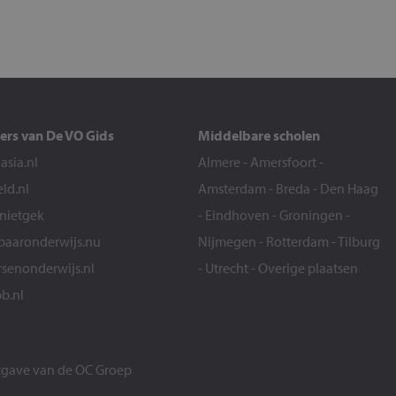
ers van De VO Gids
Middelbare scholen
sia.nl
Almere
-
Amersfoort
-
eld.nl
Amsterdam
-
Breda
-
Den Haag
snietgek
-
Eindhoven
-
Groningen
-
aaronderwijs.nu
Nijmegen
-
Rotterdam
-
Tilburg
senonderwijs.nl
-
Utrecht
-
Overige plaatsen
b.nl
itgave van de
OC Groep