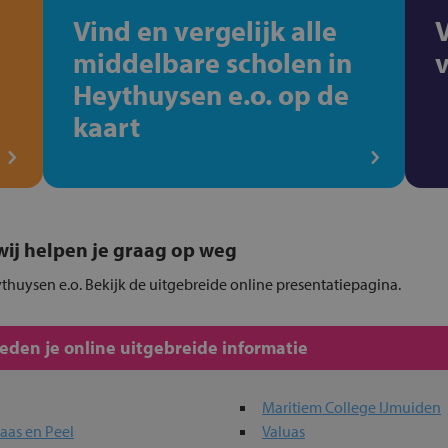
Vind en vergelijk alle
middelbare scholen in
Heythuysen e.o. op de
kaart
, wij helpen je graag op weg
thuysen e.o. Bekijk de uitgebreide online presentatiepagina.
den je online uitgebreide informatie
Maritiem College IJmuiden
aas en Peel
Valuas