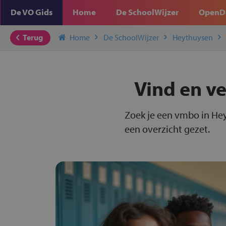
De VO Gids
Home
De SchoolWijzer
OpenD
Terug
Home
De SchoolWijzer
Heythuysen
Vind en v
Zoek je een vmbo in Hey
een overzicht gezet.