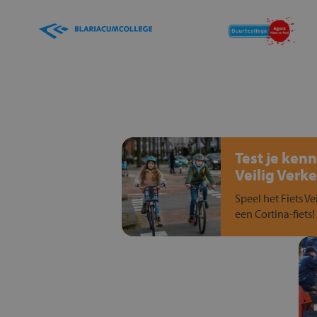
Test je kenn
Veilig Verke
Speel het Fiets Ve
een Cortina-fiets!