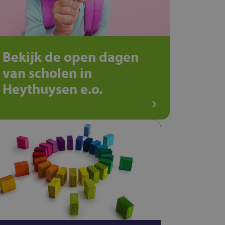
Bekijk de open dagen
van scholen in
Heythuysen e.o.