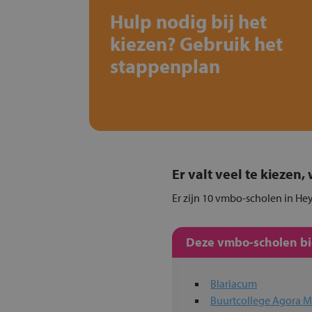
Hulp nodig bij het
kiezen? Gebruik het
stappenplan
Er valt veel te kiezen
Er zijn 10 vmbo-scholen in Hey
Deze vmbo-scholen bie
Blariacum
Buurtcollege Agora M