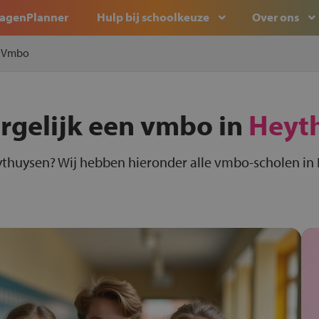
agenPlanner
Hulp bij schoolkeuze
Over ons
Vmbo
ergelijk een vmbo in
Heyt
thuysen? Wij hebben hieronder alle vmbo-scholen in 