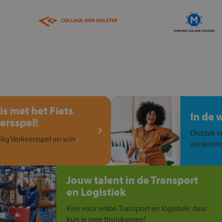
is met het Fiets
In de 
ersspel!
Ontdek vi
ilig Verkeersspel en win
winkelvlo
Jouw talent in de Transport
en Logistiek
Kies voor vmbo Transport en logistiek: daar
kun je mee thuiskomen!