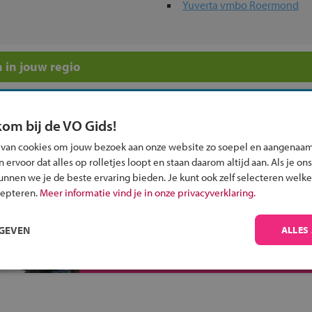
Yuverta vmbo Roermond
 in jouw regio
 past bij jou?
kom bij de VO Gids!
 van cookies om jouw bezoek aan onze website zo soepel en aangenaam
ervoor dat alles op rolletjes loopt en staan daarom altijd aan. Als je ons
kunnen we je de beste ervaring bieden. Je kunt ook zelf selecteren welke
cepteren.
Meer informatie vind je in onze privacyverklaring.
Inschrijven?
Alle informatie om je kind aan te melden bij
RGEVEN
ALLES
een middelbare school.