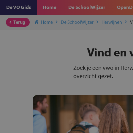
De VO Gids
Home
De SchoolWijzer
OpenD
Terug
Home
De SchoolWijzer
Herwijnen
V
Vind en 
Zoek je een vwo in Herw
overzicht gezet.