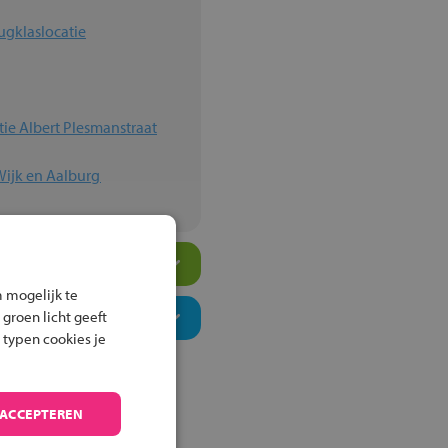
ugklaslocatie
ie Albert Plesmanstraat
Wijk en Aalburg
 mogelijk te
 groen licht geeft
 typen cookies je
 ACCEPTEREN