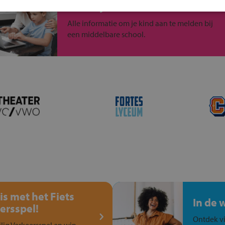
Inschrijven?
Alle informatie om je kind aan te melden bij
een middelbare school.
is met het Fiets
In de 
ersspel!
Ontdek vi