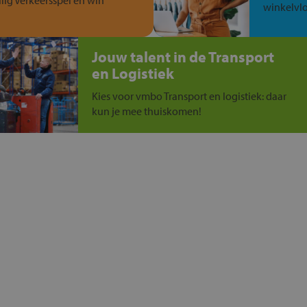
ilig Verkeersspel en win
winkelvlo
Jouw talent in de Transport
en Logistiek
Kies voor vmbo Transport en logistiek: daar
kun je mee thuiskomen!