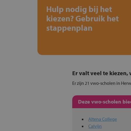
Hulp nodig bij het
kiezen? Gebruik het
stappenplan
Er valt veel te kiezen
Er zijn 21 vwo-scholen in Herw
Deze vwo-scholen bied
Altena College
Calvijn