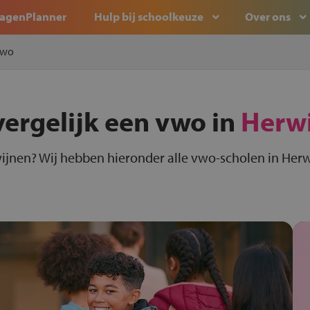
agenPlanner
Hulp bij schoolkeuze
Over ons
wo
vergelijk een vwo in
Herw
ijnen? Wij hebben hieronder alle vwo-scholen in Herw