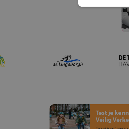
Test je kenn
Veilig Verke