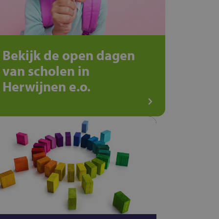
Bekijk de open dagen
van scholen in
Herwijnen e.o.