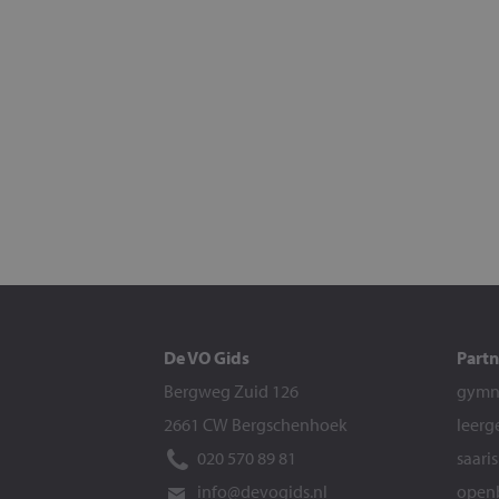
De VO Gids
Partn
Bergweg Zuid 126
gymna
2661 CW Bergschenhoek
leerg
020 570 89 81
saari
info@devogids.nl
openb