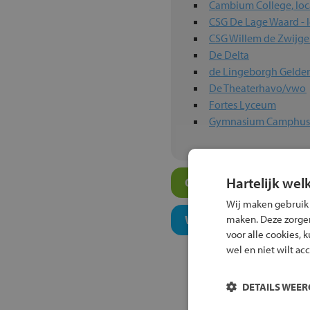
Cambium College, loca
CSG De Lage Waard - 
CSG Willem de Zwijg
De Delta
de Lingeborgh Gelde
De Theaterhavo/vwo
Fortes Lyceum
Gymnasium Camphu
Hartelijk wel
Overige vwo-scholen i
Wij maken gebruik
Welk onderwijsconcept
maken. Deze zorgen 
voor alle cookies, 
wel en niet wilt ac
DETAILS WEE