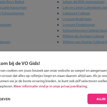
tie Buys Ballot
Johan de Witt-gymnasium
locatie havo/vwo
Lek en Linge Culemborg, br
er Schoonhoven
Lekpoort College
Lyceum Kralingen
rmalsen
Lyceum Oudehoven
Schoonhovens College locat
Willem de Zwijger College
sianum
Willem van Oranje College 
kom bij de VO Gids!
n jouw regio
 van cookies om jouw bezoek aan onze website zo soepel en aangenaam
 past bij jou?
ervoor dat alles op rolletjes loopt en staan daarom altijd aan. Als je ons
kunnen we je de beste ervaring bieden. Je kunt ook zelf selecteren welke
cepteren.
Meer informatie vind je in onze privacyverklaring.
RGEVEN
ALLES