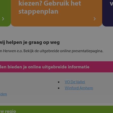
kiezen? Gebruik het
stappenplan
, wij helpen je graag op weg
in Herwen e.o. Bekijk de uitgebreide online presentatiepagina.
en bieden je online uitgebreide informatie
VO De Vallei
Winford Arnhem
iden
uw regio