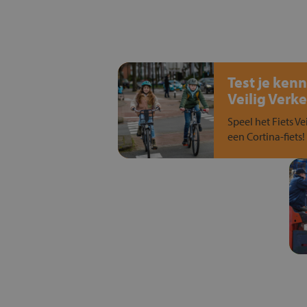
Test je kenn
Veilig Verke
Speel het Fiets Ve
een Cortina-fiets!