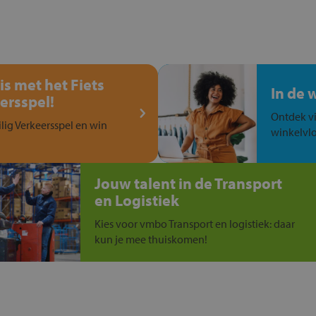
is met het Fiets
In de 
ersspel!
Ontdek vi
ilig Verkeersspel en win
winkelvlo
Jouw talent in de Transport
en Logistiek
Kies voor vmbo Transport en logistiek: daar
kun je mee thuiskomen!