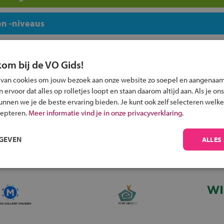
n -niveaus
kom bij de VO Gids!
 van cookies om jouw bezoek aan onze website zo soepel en aangenaam
ervoor dat alles op rolletjes loopt en staan daarom altijd aan. Als je ons
Inschrijven?
kunnen we je de beste ervaring bieden. Je kunt ook zelf selecteren welke
Alle informatie om je kind aan te melden bij
cepteren.
Meer informatie vind je in onze privacyverklaring.
een middelbare school.
RGEVEN
ALLES