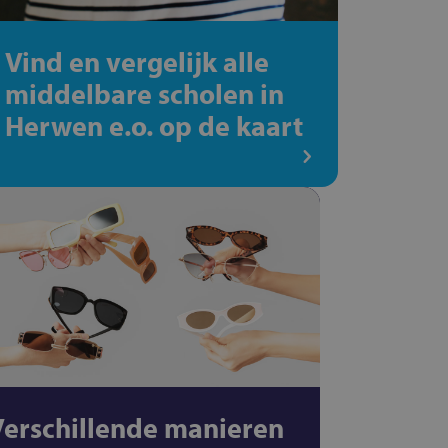
Vind en vergelijk alle
middelbare scholen in
Herwen e.o. op de kaart
Verschillende manieren