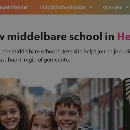
agenPlanner
Hulp bij schoolkeuze
Over ons
w middelbare school in
H
 een middelbare school? Deze site helpt jou en je oude
ouw buurt, regio of gemeente.