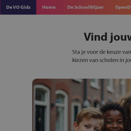
De VO Gids
Home
De SchoolWijzer
OpenD
Vind jou
Sta je voor de keuze van
kiezen van scholen in j