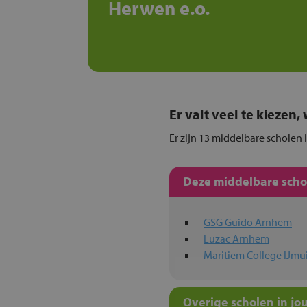
Herwen e.o.
Er valt veel te kiezen
Er zijn 13 middelbare scholen 
Deze middelbare schol
GSG Guido Arnhem
Luzac Arnhem
Maritiem College IJmu
Overige scholen in jo