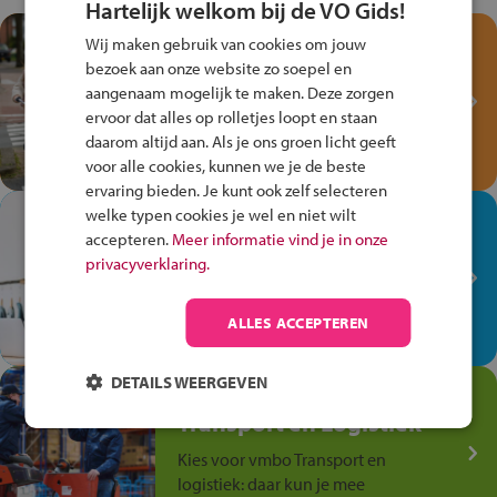
Hartelijk welkom bij de VO Gids!
Test je kennis met het
Wij maken gebruik van cookies om jouw
Fiets Veilig
bezoek aan onze website zo soepel en
Verkeersspel!
aangenaam mogelijk te maken. Deze zorgen
ervoor dat alles op rolletjes loopt en staan
Speel het Fiets Veilig Verkeersspel
daarom altijd aan. Als je ons groen licht geeft
en win een Cortina-fiets!
voor alle cookies, kunnen we je de beste
ervaring bieden. Je kunt ook zelf selecteren
welke typen cookies je wel en niet wilt
In de winkel ben je op je
accepteren.
Meer informatie vind je in onze
plek!
privacyverklaring.
Ontdek via het vmbo jouw talent
op de winkelvloer, waar elke dag
ALLES ACCEPTEREN
anders is!
DETAILS WEERGEVEN
Jouw talent in de
Transport en Logistiek
Kies voor vmbo Transport en
logistiek: daar kun je mee