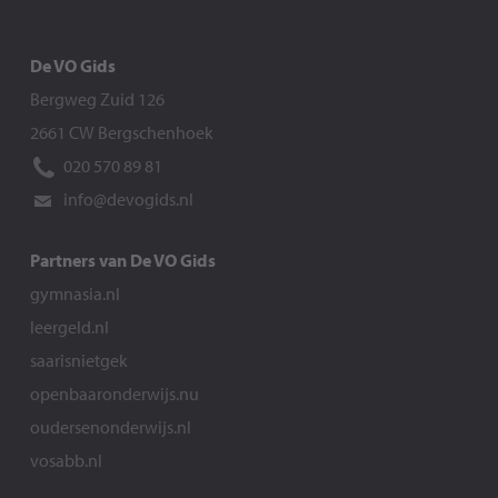
De VO Gids
Bergweg Zuid 126
2661 CW Bergschenhoek
020 570 89 81
info@devogids.nl
Partners van De VO Gids
gymnasia.nl
leergeld.nl
saarisnietgek
openbaaronderwijs.nu
oudersenonderwijs.nl
vosabb.nl