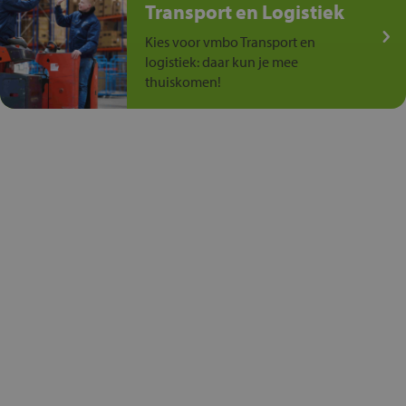
Transport en Logistiek
Kies voor vmbo Transport en
logistiek: daar kun je mee
thuiskomen!