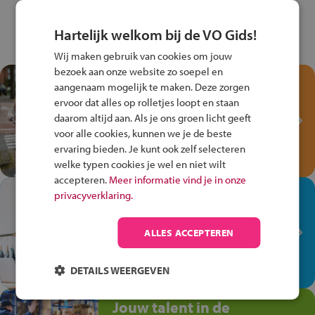
Hartelijk welkom bij de VO Gids!
Wij maken gebruik van cookies om jouw
bezoek aan onze website zo soepel en
Test je kennis met het
aangenaam mogelijk te maken. Deze zorgen
Fiets Veilig
ervoor dat alles op rolletjes loopt en staan
Verkeersspel!
daarom altijd aan. Als je ons groen licht geeft
voor alle cookies, kunnen we je de beste
Speel het Fiets Veilig Verkeersspel
ervaring bieden. Je kunt ook zelf selecteren
en win een Cortina-fiets!
welke typen cookies je wel en niet wilt
accepteren.
Meer informatie vind je in onze
In de winkel ben je op je
privacyverklaring.
plek!
ALLES ACCEPTEREN
Ontdek via het vmbo jouw talent
op de winkelvloer, waar elke dag
anders is!
DETAILS WEERGEVEN
Jouw talent in de