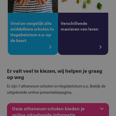
Vind en vergelijk alle
Verschillende
middelbare scholen in
manieren van leren
Hegebeintum e.o. op
de kaart
Er valt veel te kiezen, wij helpen je graag
op weg
Er zijn 7 atheneum-scholen in Hegebeintum e.o. Bekijk de
uitgebreide online presentatiepagina.
Deze atheneum-scholen bieden je
online uitgebreide informatie