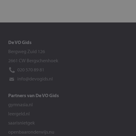
De VO Gids
Bergweg Zuid 126
2661 CW Bergschenhoek
020 570 89 81
info@devogids.nl
Partners van De VO Gids
gymnasia.nl
leergeld.nl
saarisnietgek
openbaaronderwijs.nu