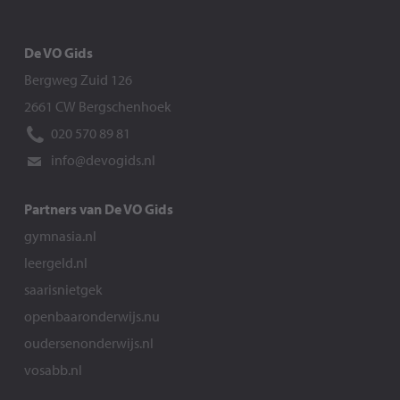
De VO Gids
Bergweg Zuid 126
2661 CW Bergschenhoek
020 570 89 81
info@devogids.nl
Partners van De VO Gids
gymnasia.nl
leergeld.nl
saarisnietgek
openbaaronderwijs.nu
oudersenonderwijs.nl
vosabb.nl