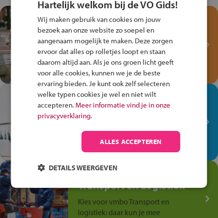
Hartelijk welkom bij de VO Gids!
Test je kennis met het
Wij maken gebruik van cookies om jouw
Fiets Veilig
bezoek aan onze website zo soepel en
Verkeersspel!
aangenaam mogelijk te maken. Deze zorgen
ervoor dat alles op rolletjes loopt en staan
Speel het Fiets Veilig Verkeersspel
daarom altijd aan. Als je ons groen licht geeft
en win een Cortina-fiets!
voor alle cookies, kunnen we je de beste
ervaring bieden. Je kunt ook zelf selecteren
welke typen cookies je wel en niet wilt
In de winkel ben je op je
accepteren.
Meer informatie vind je in onze
plek!
privacyverklaring.
Ontdek via het vmbo jouw talent
op de winkelvloer, waar elke dag
ALLES ACCEPTEREN
anders is!
DETAILS WEERGEVEN
Jouw talent in de
Transport en Logistiek
Kies voor vmbo Transport en
logistiek: daar kun je mee