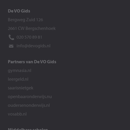
De VO Gids
Bergweg Zuid 126
2661 CW Bergschenhoek
020 570 89 81
info@devogids.nl
Partners van De VO Gids
gymnasia.nl
leergeld.nl
saarisnietgek
openbaaronderwijs.nu
oudersenonderwijs.nl
vosabb.nl
Middelbare scholen