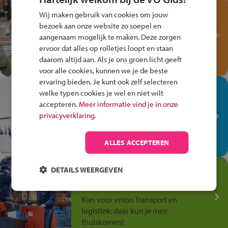
Test je kennis met het
Wij maken gebruik van cookies om jouw
Fiets Veilig
bezoek aan onze website zo soepel en
Verkeersspel!
aangenaam mogelijk te maken. Deze zorgen
ervoor dat alles op rolletjes loopt en staan
Speel het Fiets Veilig Verkeersspel
daarom altijd aan. Als je ons groen licht geeft
en win een Cortina-fiets!
voor alle cookies, kunnen we je de beste
ervaring bieden. Je kunt ook zelf selecteren
In de winkel ben je op je
welke typen cookies je wel en niet wilt
plek!
accepteren.
Meer informatie vind je in onze
privacyverklaring.
Ontdek via het vmbo jouw talent
op de winkelvloer, waar elke dag
anders is!
ALLES ACCEPTEREN
Jouw talent in de
DETAILS WEERGEVEN
Transport en Logistiek
Kies voor vmbo Transport en
logistiek: daar kun je mee
thuiskomen!