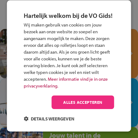
Hartelijk welkom bij de VO Gids!
Wij maken gebruik van cookies om jouw
bezoek aan onze website zo soepel en
Test je kennis met het
aangenaam mogelijk te maken. Deze zorgen
Fiets Veilig
ervoor dat alles op rolletjes loopt en staan
Verkeersspel!
daarom altijd aan. Als je ons groen licht geeft
voor alle cookies, kunnen we je de beste
Speel het Fiets Veilig Verkeersspel
ervaring bieden. Je kunt ook zelf selecteren
en win een Cortina-fiets!
welke typen cookies je wel en niet wilt
accepteren.
Meer informatie vind je in onze
In de winkel ben je op je
privacyverklaring.
plek!
ALLES ACCEPTEREN
Ontdek via het vmbo jouw talent
op de winkelvloer, waar elke dag
anders is!
DETAILS WEERGEVEN
Jouw talent in de