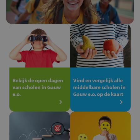
Bekijk de open dagen
Vind en vergelijk alle
van scholen in Gauw
middelbare scholen in
e.o.
Gauw e.o. op de kaart