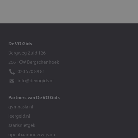
De VO Gids
Bergweg Zuid 126
2661 CW Bergschenhoek
020 570 89 81
info@devogids.nl
Partners van De VO Gids
gymnasia.nl
leergeld.nl
saarisnietgek
openbaaronderwijs.nu