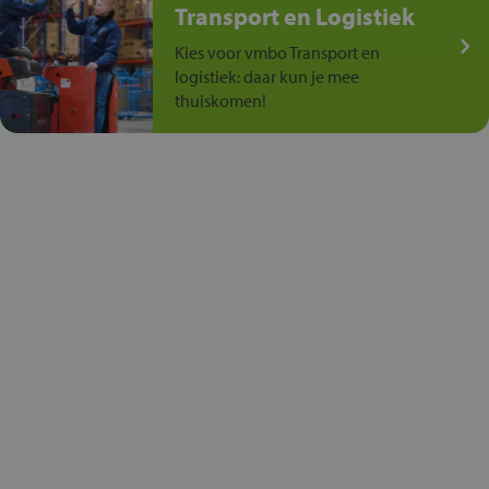
Transport en Logistiek
Kies voor vmbo Transport en
logistiek: daar kun je mee
thuiskomen!