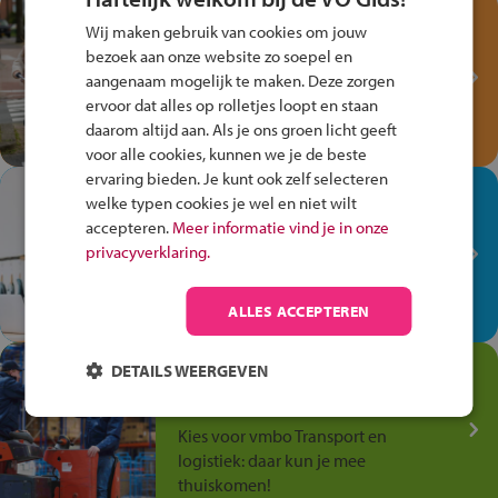
Test je kennis met het
Wij maken gebruik van cookies om jouw
Fiets Veilig
bezoek aan onze website zo soepel en
Verkeersspel!
aangenaam mogelijk te maken. Deze zorgen
ervoor dat alles op rolletjes loopt en staan
Speel het Fiets Veilig Verkeersspel
daarom altijd aan. Als je ons groen licht geeft
en win een Cortina-fiets!
voor alle cookies, kunnen we je de beste
ervaring bieden. Je kunt ook zelf selecteren
In de winkel ben je op je
welke typen cookies je wel en niet wilt
plek!
accepteren.
Meer informatie vind je in onze
privacyverklaring.
Ontdek via het vmbo jouw talent
op de winkelvloer, waar elke dag
anders is!
ALLES ACCEPTEREN
Jouw talent in de
DETAILS WEERGEVEN
Transport en Logistiek
Kies voor vmbo Transport en
logistiek: daar kun je mee
thuiskomen!