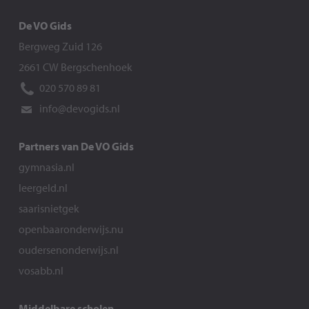
De VO Gids
Bergweg Zuid 126
2661 CW Bergschenhoek
020 570 89 81
info@devogids.nl
Partners van De VO Gids
gymnasia.nl
leergeld.nl
saarisnietgek
openbaaronderwijs.nu
oudersenonderwijs.nl
vosabb.nl
Middelbare scholen