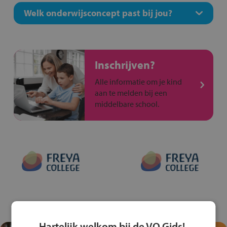
Welk onderwijsconcept past bij jou?
Inschrijven?
Alle informatie om je kind
aan te melden bij een
middelbare school.
Hartelijk welkom bij de VO Gids!