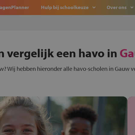
agenPlanner
Hulp bij schoolkeuze
Over ons
n vergelijk een havo in
Ga
w? Wij hebben hieronder alle havo-scholen in Gauw vo