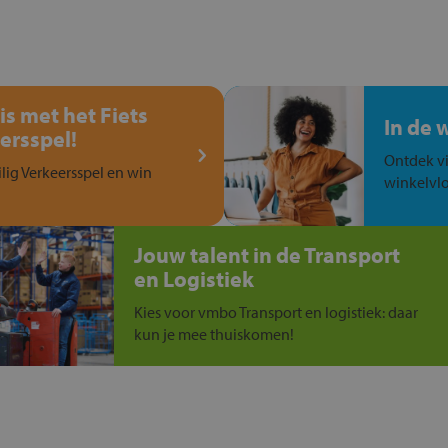
is met het Fiets
In de 
ersspel!
Ontdek vi
ilig Verkeersspel en win
winkelvlo
Jouw talent in de Transport
en Logistiek
Kies voor vmbo Transport en logistiek: daar
kun je mee thuiskomen!