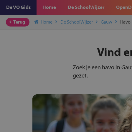
De VO Gids
Home
De SchoolWijzer
OpenD
Terug
Home
De SchoolWijzer
Gauw
Havo
Vind e
Zoek je een havo in Gau
gezet.