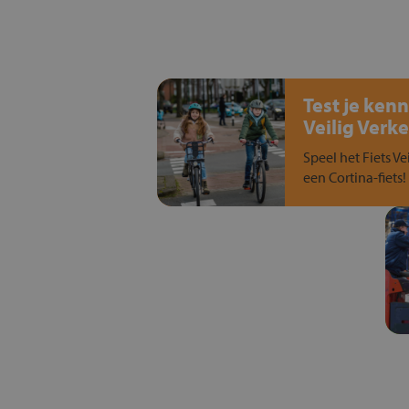
Test je kenn
Veilig Verke
Speel het Fiets Ve
een Cortina-fiets!