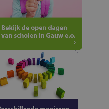
Bekijk de open dagen
van scholen in Gauw e.o.
Verschillende manieren