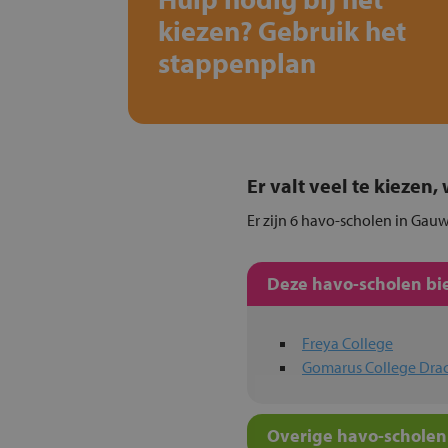
kiezen? Gebruik het
stappenplan
Er valt veel te kiezen
Er zijn 6 havo-scholen in Gauw
Deze havo-scholen bie
Freya College
Gomarus College Dra
Overige havo-scholen 