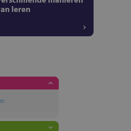
van leren
en