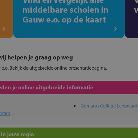
middelbare scholen in
Gauw e.o. op de kaart
, wij helpen je graag op weg
 e.o. Bekijk de uitgebreide online presentatiepagina.
den je online uitgebreide informatie
Gomarus College Leeuward
chten
in jouw regio