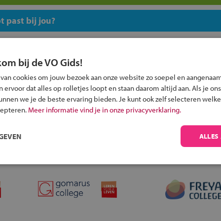
 past bij jou?
kom bij de VO Gids!
 van cookies om jouw bezoek aan onze website zo soepel en aangenaam
ervoor dat alles op rolletjes loopt en staan daarom altijd aan. Als je ons
Inschrijven?
kunnen we je de beste ervaring bieden. Je kunt ook zelf selecteren welke
Alle informatie om je kind aan te melden bij
cepteren.
Meer informatie vind je in onze privacyverklaring.
een middelbare school.
RGEVEN
ALLES