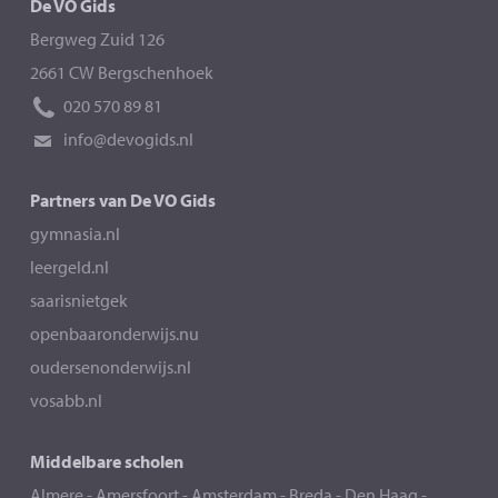
De VO Gids
Bergweg Zuid 126
2661 CW Bergschenhoek
020 570 89 81
info@devogids.nl
Partners van De VO Gids
gymnasia.nl
leergeld.nl
saarisnietgek
openbaaronderwijs.nu
oudersenonderwijs.nl
vosabb.nl
Middelbare scholen
Almere
-
Amersfoort
-
Amsterdam
-
Breda
-
Den Haag
-