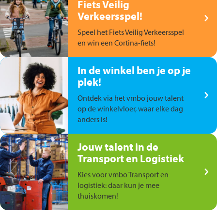
Fiets Veilig
Verkeersspel!
Speel het Fiets Veilig Verkeersspel
en win een Cortina-fiets!
In de winkel ben je op je
plek!
Ontdek via het vmbo jouw talent
op de winkelvloer, waar elke dag
anders is!
Jouw talent in de
Transport en Logistiek
Kies voor vmbo Transport en
logistiek: daar kun je mee
thuiskomen!