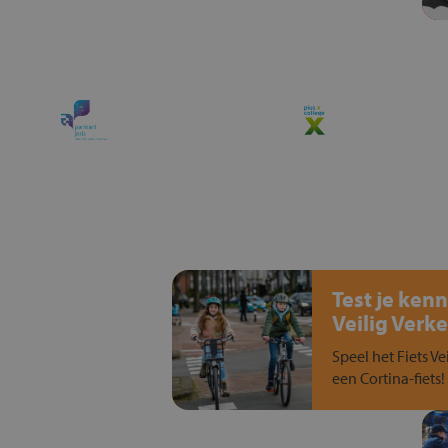
Test je kenn
Veilig Verke
Speel het Fiets Ve
een Cortina-fiets!