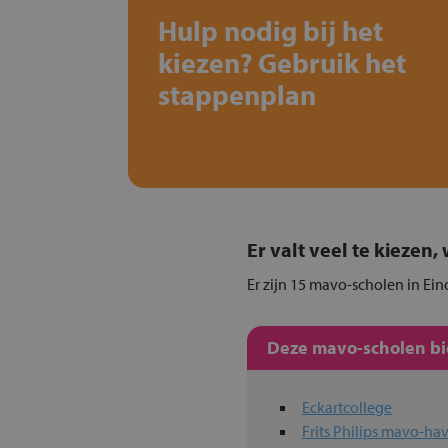
Hulp nodig bij het
kiezen? Gebruik het
stappenplan
Er valt veel te kiezen
Er zijn 15 mavo-scholen in Ein
Deze mavo-scholen bie
Eckartcollege
Frits Philips mavo-