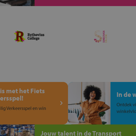
is met het Fiets
In de 
ersspel!
Ontdek vi
ilig Verkeersspel en win
winkelvlo
Jouw talent in de Transport