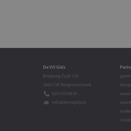
De VO Gids
Partn
Bergweg Zuid 126
gymna
2661 CW Bergschenhoek
leerg
020 570 89 81
saari
info@devogids.nl
openb
ouder
vosab