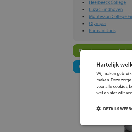
Heerbeeck College
Luzac Eindhoven
Montessori College E
Olympia
Parmant Joris
Overige mavo-scholen
Hartelijk wel
Welk onderwijsconcept
Wij maken gebruik
maken. Deze zorgen 
voor alle cookies, 
wel en niet wilt ac
DETAILS WEE