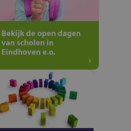
Bekijk de open dagen
van scholen in
Eindhoven e.o.