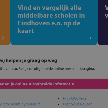
Vind en vergelijk alle
middelbare scholen in
Eindhoven e.o. op de
kaart
, wij helpen je graag op weg
dhoven e.o. Bekijk de uitgebreide online presentatiepagina.
den je online uitgebreide informatie
Pius X-College
havo-atheneum-gymnasium
Rythovius College