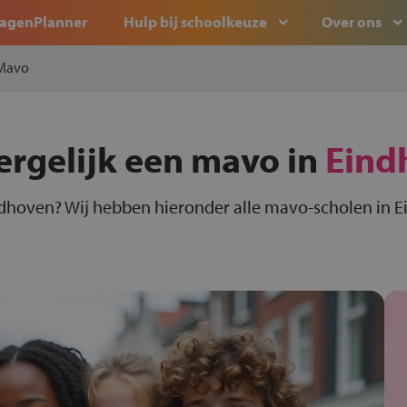
agenPlanner
Hulp bij schoolkeuze
Over ons
Mavo
ergelijk een mavo in
Eind
dhoven? Wij hebben hieronder alle mavo-scholen in E