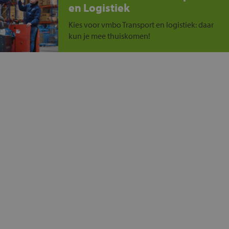
en Logistiek
Kies voor vmbo Transport en logistiek: daar
kun je mee thuiskomen!