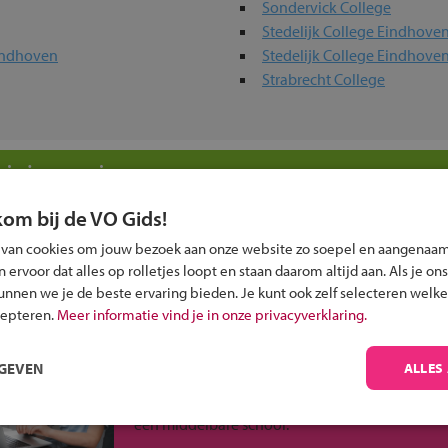
Sondervick College
Stedelijk College Eindhov
indhoven
Stedelijk College Eindhov
Strabrecht College
 in jouw regio
kom bij de VO Gids!
 past bij jou?
 van cookies om jouw bezoek aan onze website zo soepel en aangenaam
ervoor dat alles op rolletjes loopt en staan daarom altijd aan. Als je ons
kunnen we je de beste ervaring bieden. Je kunt ook zelf selecteren welke
cepteren.
Meer informatie vind je in onze privacyverklaring.
Inschrijven?
RGEVEN
ALLES
Alle informatie om je kind aan te melden bij
een middelbare school.