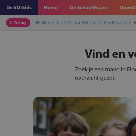
De VO Gids
Home
De SchoolWijzer
OpenD
Terug
Home
De SchoolWijzer
Eindhoven
Vind en v
Zoek je een mavo in Ein
overzicht gezet.