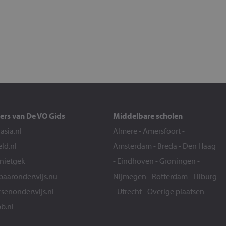
ers van De VO Gids
Middelbare scholen
sia.nl
Almere
-
Amersfoort
-
eld.nl
Amsterdam
-
Breda
-
Den Haag
snietgek
-
Eindhoven
-
Groningen
-
aaronderwijs.nu
Nijmegen
-
Rotterdam
-
Tilburg
senonderwijs.nl
-
Utrecht
-
Overige plaatsen
b.nl