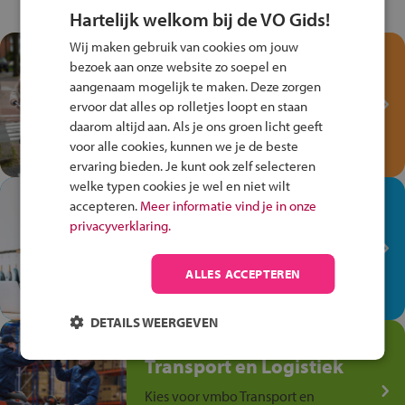
Hartelijk welkom bij de VO Gids!
Wij maken gebruik van cookies om jouw
Test je kennis met het
bezoek aan onze website zo soepel en
Fiets Veilig
aangenaam mogelijk te maken. Deze zorgen
Verkeersspel!
ervoor dat alles op rolletjes loopt en staan
daarom altijd aan. Als je ons groen licht geeft
Speel het Fiets Veilig Verkeersspel
voor alle cookies, kunnen we je de beste
en win een Cortina-fiets!
ervaring bieden. Je kunt ook zelf selecteren
welke typen cookies je wel en niet wilt
In de winkel ben je op je
accepteren.
Meer informatie vind je in onze
plek!
privacyverklaring.
Ontdek via het vmbo jouw talent
op de winkelvloer, waar elke dag
ALLES ACCEPTEREN
anders is!
DETAILS WEERGEVEN
Jouw talent in de
Transport en Logistiek
Kies voor vmbo Transport en