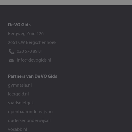
De VO Gids
Bergweg Zuid 126
2661 CW Bergschenhoek
020 570 89 81
info@devogids.nl
Partners van De VO Gids
gymnasia.nl
leergeld.nl
saarisnietgek
openbaaronderwijs.nu
oudersenonderwijs.nl
vosabb.nl