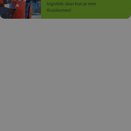
logistiek: daar kun je mee
thuiskomen!