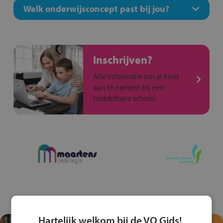
Welk onderwijsconcept past bij jou?
Inschrijven?
Alle informatie om je kind
aan te melden bij een
middelbare school.
Hartelijk welkom bij de VO Gids!