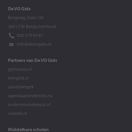
De VO Gids
Bergweg Zuid 126
2661 CW Bergschenhoek
020 570 89 81
info@devogids.nl
Partners van De VO Gids
gymnasia.nl
leergeld.nl
saarisnietgek
openbaaronderwijs.nu
oudersenonderwijs.nl
vosabb.nl
Middelbare scholen