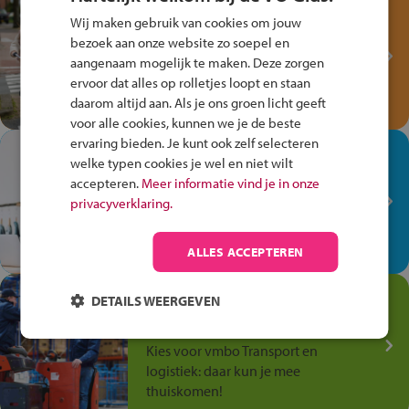
Test je kennis met het
Wij maken gebruik van cookies om jouw
Fiets Veilig
bezoek aan onze website zo soepel en
Verkeersspel!
aangenaam mogelijk te maken. Deze zorgen
Speel het Fiets Veilig Verkeersspel
ervoor dat alles op rolletjes loopt en staan
en win een Cortina-fiets!
daarom altijd aan. Als je ons groen licht geeft
voor alle cookies, kunnen we je de beste
ervaring bieden. Je kunt ook zelf selecteren
In de winkel ben je op je
welke typen cookies je wel en niet wilt
plek!
accepteren.
Meer informatie vind je in onze
privacyverklaring.
Ontdek via het vmbo jouw talent
op de winkelvloer, waar elke dag
anders is!
ALLES ACCEPTEREN
Jouw talent in de
DETAILS WEERGEVEN
Transport en Logistiek
Kies voor vmbo Transport en
logistiek: daar kun je mee
thuiskomen!