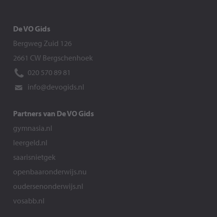
De VO Gids
Bergweg Zuid 126
2661 CW Bergschenhoek
020 570 89 81
info@devogids.nl
Partners van De VO Gids
gymnasia.nl
leergeld.nl
saarisnietgek
openbaaronderwijs.nu
oudersenonderwijs.nl
vosabb.nl