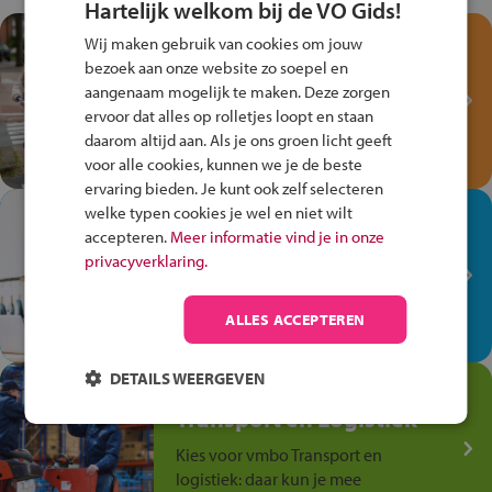
Hartelijk welkom bij de VO Gids!
Test je kennis met het
Wij maken gebruik van cookies om jouw
Fiets Veilig
bezoek aan onze website zo soepel en
Verkeersspel!
aangenaam mogelijk te maken. Deze zorgen
ervoor dat alles op rolletjes loopt en staan
Speel het Fiets Veilig Verkeersspel
daarom altijd aan. Als je ons groen licht geeft
en win een Cortina-fiets!
voor alle cookies, kunnen we je de beste
ervaring bieden. Je kunt ook zelf selecteren
welke typen cookies je wel en niet wilt
In de winkel ben je op je
accepteren.
Meer informatie vind je in onze
plek!
privacyverklaring.
Ontdek via het vmbo jouw talent
op de winkelvloer, waar elke dag
ALLES ACCEPTEREN
anders is!
DETAILS WEERGEVEN
Jouw talent in de
Transport en Logistiek
Kies voor vmbo Transport en
logistiek: daar kun je mee