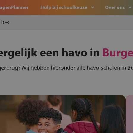
agenPlanner
Hulp bij schoolkeuze
Over ons
Havo
ergelijk een havo in
Burge
gerbrug? Wij hebben hieronder alle havo-scholen in Bu