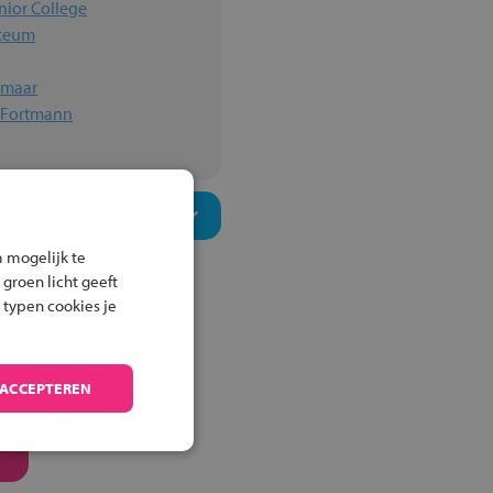
nior College
yceum
kmaar
n Fortmann
 mogelijk te
 groen licht geeft
 typen cookies je
 ACCEPTEREN