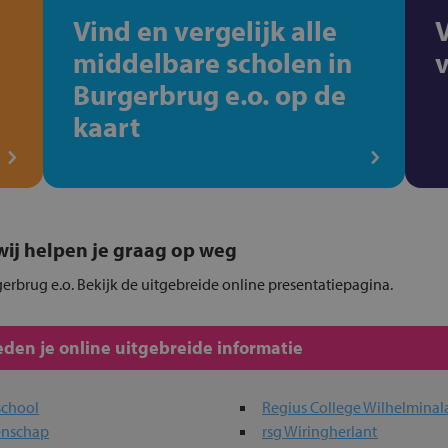
Vind en vergelijk alle
middelbare scholen in
Burgerbrug e.o. op de
kaart
, wij helpen je graag op weg
gerbrug e.o. Bekijk de uitgebreide online presentatiepagina.
den je online uitgebreide informatie
school
Regius College Wilhelmina
enschap
rsg Wiringherlant