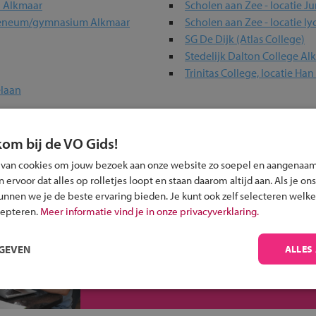
n Alkmaar
Scholen aan Zee - locatie Ju
heneum/gymnasium Alkmaar
Scholen aan Zee - locatie l
SG De Dijk (Atlas College)
Stedelijk Dalton College Al
Trinitas College, locatie Ha
elaan
 past bij jou?
kom bij de VO Gids!
 van cookies om jouw bezoek aan onze website zo soepel en aangenaam
ervoor dat alles op rolletjes loopt en staan daarom altijd aan. Als je ons
kunnen we je de beste ervaring bieden. Je kunt ook zelf selecteren welke
cepteren.
Meer informatie vind je in onze privacyverklaring.
Inschrijven?
RGEVEN
ALLES
Alle informatie om je kind aan te melden bij
een middelbare school.