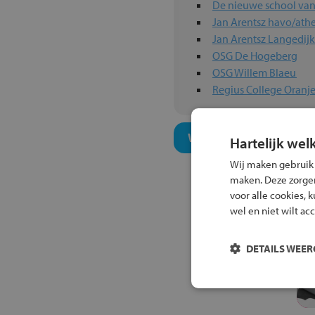
De nieuwe school va
Jan Arentsz havo/at
Jan Arentsz Langedijk
OSG De Hogeberg
OSG Willem Blaeu
Regius College Oranj
Welk onderwijsconcept
Hartelijk wel
Wij maken gebruik
maken. Deze zorgen 
voor alle cookies, 
wel en niet wilt ac
DETAILS WEE