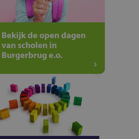
Bekijk de open dagen
van scholen in
Burgerbrug e.o.