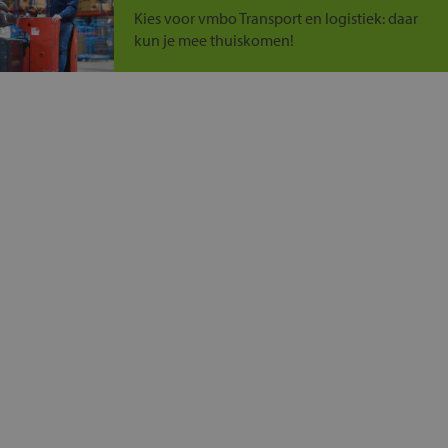
Kies voor vmbo Transport en logistiek: daar
kun je mee thuiskomen!