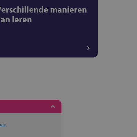
Verschillende manieren
van leren
laan