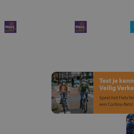
Test je kenn
Veilig Verke
Speel het Fiets Ve
een Cortina-fiets!