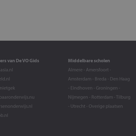
ers van De VO Gids
Middelbare scholen
sia.nl
Almere
-
Amersfoort
-
eld.nl
Amsterdam
-
Breda
-
Den Haag
snietgek
-
Eindhoven
-
Groningen
-
aaronderwijs.nu
Nijmegen
-
Rotterdam
-
Tilburg
senonderwijs.nl
-
Utrecht
-
Overige plaatsen
b.nl