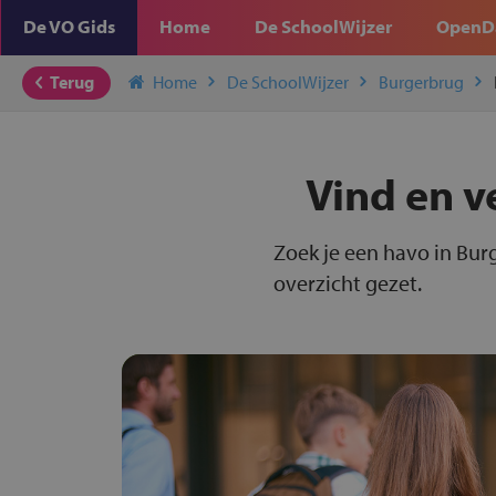
De VO Gids
Home
De SchoolWijzer
OpenD
Terug
Home
De SchoolWijzer
Burgerbrug
Vind en v
Zoek je een havo in Bur
overzicht gezet.