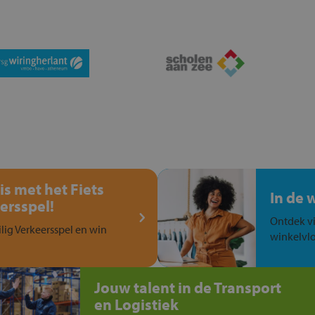
is met het Fiets
In de 
ersspel!
Ontdek vi
ilig Verkeersspel en win
winkelvlo
Jouw talent in de Transport
en Logistiek