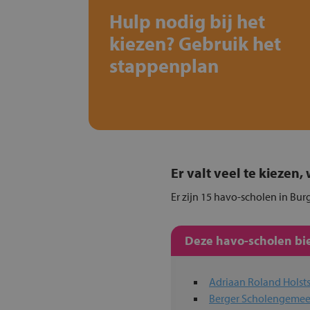
Hulp nodig bij het
kiezen? Gebruik het
stappenplan
Er valt veel te kiezen
Er zijn 15 havo-scholen in Bur
Deze havo-scholen bie
Adriaan Roland Holst
Berger Scholengeme