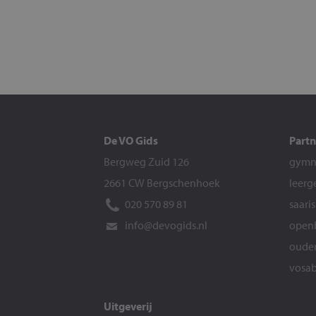
De VO Gids
Partn
Bergweg Zuid 126
gymna
2661 CW Bergschenhoek
leerg
020 570 89 81
saari
info@devogids.nl
openb
ouder
vosab
Uitgeverij