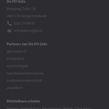
De VO Gids
Bergweg Zuid 126
2661 CW Bergschenhoek
020 570 89 81
info@devogids.nl
Partners van De VO Gids
gymnasia.nl
leergeld.nl
saarisnietgek
openbaaronderwijs.nu
oudersenonderwijs.nl
vosabb.nl
Middelbare scholen
Almere
-
Amersfoort
-
Amsterdam
-
Breda
-
Den Haag
-