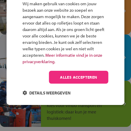
Fiets Veilig
Wij maken gebruik van cookies om jouw
Verkeersspel!
bezoek aan onze website zo soepel en
aangenaam mogelijk te maken. Deze zorgen
Speel het Fiets Veilig Verkeersspel
ervoor dat alles op rolletjes loopt en staan
en win een Cortina-fiets!
daarom altijd aan. Als je ons groen licht geeft
voor alle cookies, kunnen we je de beste
In de winkel ben je op je
ervaring bieden. Je kunt ook zelf selecteren
plek!
welke typen cookies je wel en niet wilt
accepteren.
Meer informatie vind je in onze
Ontdek via het vmbo jouw talent
privacyverklaring.
op de winkelvloer, waar elke dag
anders is!
ALLES ACCEPTEREN
Jouw talent in de
DETAILS WEERGEVEN
Transport en Logistiek
Kies voor vmbo Transport en
logistiek: daar kun je mee
thuiskomen!