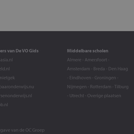
ers van De VO Gids
Middelbare scholen
sia.nl
Almere
-
Amersfoort
-
eld.nl
Amsterdam
-
Breda
-
Den Haag
snietgek
-
Eindhoven
-
Groningen
-
aaronderwijs.nu
Nijmegen
-
Rotterdam
-
Tilburg
senonderwijs.nl
-
Utrecht
-
Overige plaatsen
b.nl
itgave van de
OC Groep