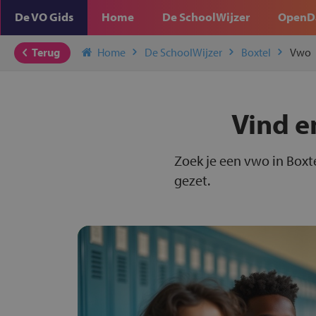
De VO Gids
Home
De SchoolWijzer
OpenD
Terug
Home
De SchoolWijzer
Boxtel
Vwo
Vind e
Zoek je een vwo in Boxte
gezet.