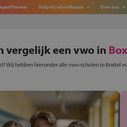
agenPlanner
Hulp bij schoolkeuze
Over ons
n vergelijk een vwo in
Box
l? Wij hebben hieronder alle vwo-scholen in Boxtel vo