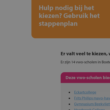
Hulp nodig bij het
kiezen? Gebruik het
stappenplan
Er valt veel te kiezen
Er zijn 14 vwo-scholen in Boxt
Deze vwo-scholen bied
Eckartcollege
Frits Philips mavo-
Gymnasium Beekvliet
Heerbeeck College