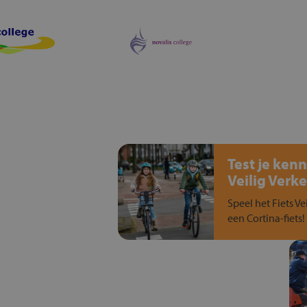
Test je kenn
Veilig Verke
Speel het Fiets Ve
een Cortina-fiets!