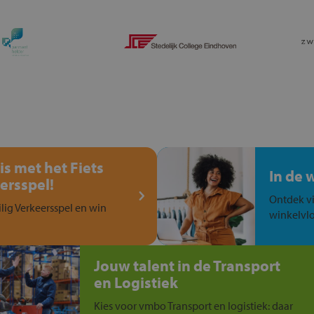
is met het Fiets
In de 
ersspel!
Ontdek vi
ilig Verkeersspel en win
winkelvlo
Jouw talent in de Transport
en Logistiek
Kies voor vmbo Transport en logistiek: daar