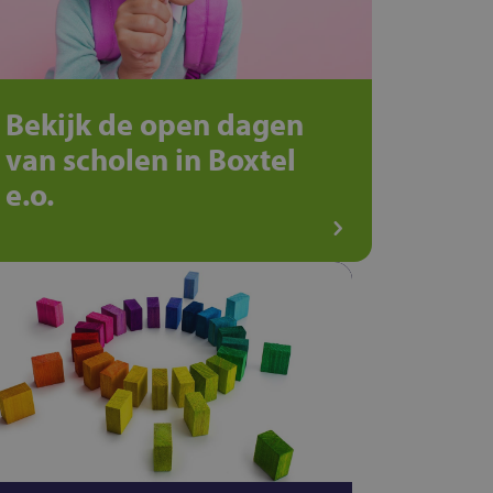
Bekijk de open dagen
van scholen in Boxtel
e.o.