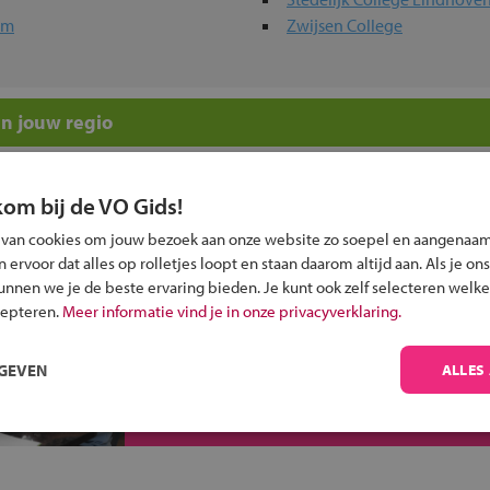
um
Zwijsen College
n jouw regio
 past bij jou?
kom bij de VO Gids!
 van cookies om jouw bezoek aan onze website zo soepel en aangenaam
ervoor dat alles op rolletjes loopt en staan daarom altijd aan. Als je ons
kunnen we je de beste ervaring bieden. Je kunt ook zelf selecteren welke
cepteren.
Meer informatie vind je in onze privacyverklaring.
Inschrijven?
RGEVEN
ALLES
Alle informatie om je kind aan te melden bij
een middelbare school.