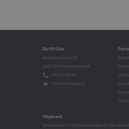
De VO Gids
Partn
Bergweg Zuid 126
gymna
2661 CW Bergschenhoek
leerg
020 570 89 81
saari
info@devogids.nl
openb
ouder
vosab
Uitgeverij
devogids.nl
en het
mbokompas.nl
zijn een u