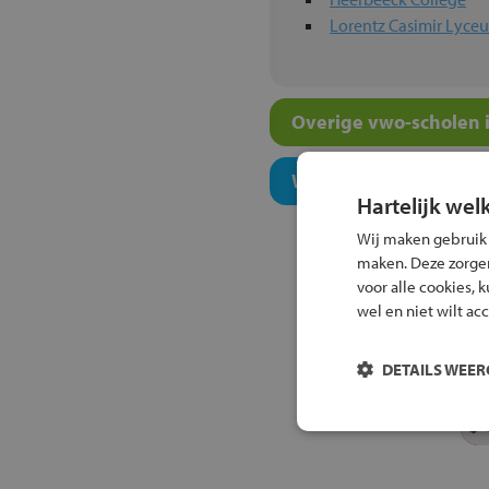
Lorentz Casimir Lyce
Overige vwo-scholen i
Welk onderwijsconcept
Hartelijk wel
Wij maken gebruik
maken. Deze zorgen 
voor alle cookies, 
wel en niet wilt ac
DETAILS WEE