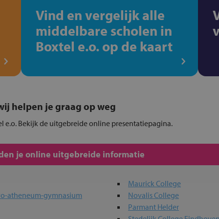
Vind en vergelijk alle
middelbare scholen in
Boxtel e.o. op de kaart
, wij helpen je graag op weg
el e.o. Bekijk de uitgebreide online presentatiepagina.
en je online uitgebreide informatie
Maurick College
havo-atheneum-gymnasium
Novalis College
Parmant Helder
Stedelijk College Eindhov