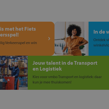
is met het Fiets
In de 
ersspel!
Ontdek vi
ilig Verkeersspel en win
winkelvlo
Jouw talent in de Transport
en Logistiek
Kies voor vmbo Transport en logistiek: daar
kun je mee thuiskomen!