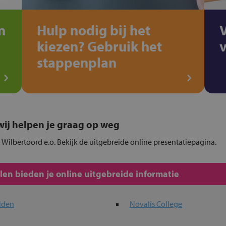
n
Hulp nodig bij het
kiezen? Gebruik het
stappenplan
, wij helpen je graag op weg
n Wilbertoord e.o. Bekijk de uitgebreide online presentatiepagina.
en bieden je online uitgebreide informatie
iden
Novalis College