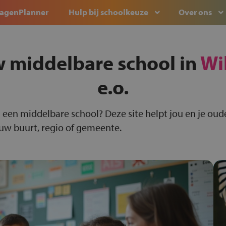
agenPlanner
Hulp bij schoolkeuze
Over ons
w middelbare school in
Wi
e.o.
 een middelbare school? Deze site helpt jou en je oude
ouw buurt, regio of gemeente.