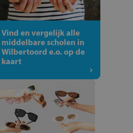
Vind en vergelijk alle
middelbare scholen in
Wilbertoord e.o. op de
kaart