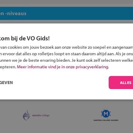
n -niveaus
kom bij de VO Gids!
 van cookies om jouw bezoek aan onze website zo soepel en aangenaam
ervoor dat alles op rolletjes loopt en staan daarom altijd aan. Als je ons
Inschrijven?
kunnen we je de beste ervaring bieden. Je kunt ook zelf selecteren welke
Alle informatie om je kind aan te melden bij
cepteren.
Meer informatie vind je in onze privacyverklaring.
een middelbare school.
RGEVEN
ALLES