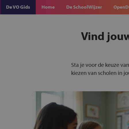
De VO Gids
Home
De SchoolWijzer
OpenD
Vind jou
Sta je voor de keuze van
kiezen van scholen in j