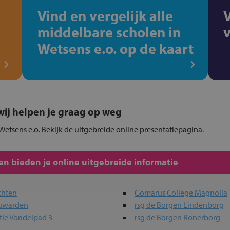
Vind en vergelijk alle
middelbare scholen in
Wetsens e.o. op de kaart
, wij helpen je graag op weg
Wetsens e.o. Bekijk de uitgebreide online presentatiepagina.
n bieden je online uitgebreide informatie
chten
Gomarus College Magnolia
euwarden
rsg de Borgen Lindenborg
tie Vondelpad 3
rsg de Borgen Ronerborg