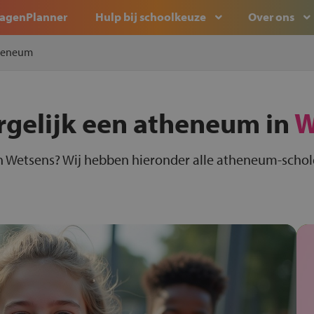
agenPlanner
Hulp bij schoolkeuze
Over ons
heneum
rgelijk een atheneum in
W
 Wetsens? Wij hebben hieronder alle atheneum-schole