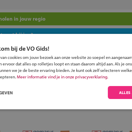
olen in jouw regio
 past bij jou?
kom bij de VO Gids!
 van cookies om jouw bezoek aan onze website zo soepel en aangenaam
ervoor dat alles op rolletjes loopt en staan daarom altijd aan. Als je ons
kunnen we je de beste ervaring bieden. Je kunt ook zelf selecteren welke
Inschrijven?
cepteren.
Meer informatie vind je in onze privacyverklaring.
Alle informatie om je kind aan te melden bij
RGEVEN
ALLES
een middelbare school.