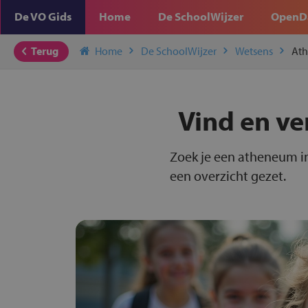
De VO Gids
Home
De SchoolWijzer
OpenD
Terug
Home
De SchoolWijzer
Wetsens
At
Vind en ve
Zoek je een atheneum in
een overzicht gezet.