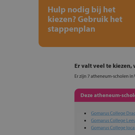
Hulp nodig bij het
kiezen? Gebruik het
stappenplan
Er valt veel te kiezen
Er zijn 7 atheneum-scholen in 
Deze atheneum-schole
Gomarus College Dra
Gomarus College Le
Gomarus College loca