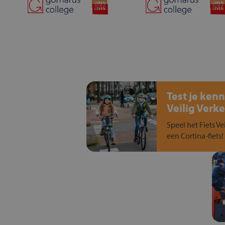
Test je kenn
Veilig Verke
Speel het Fiets Ve
een Cortina-fiets!