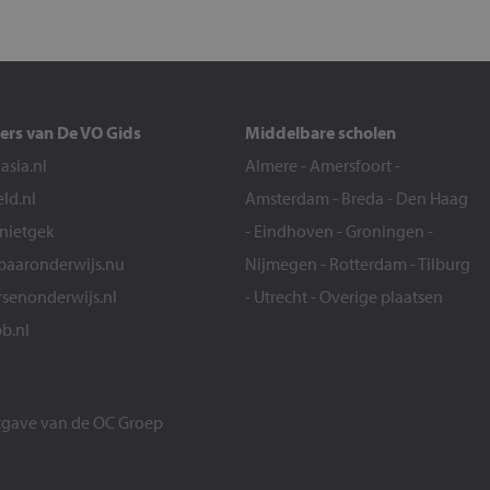
ers van De VO Gids
Middelbare scholen
sia.nl
Almere
-
Amersfoort
-
eld.nl
Amsterdam
-
Breda
-
Den Haag
snietgek
-
Eindhoven
-
Groningen
-
aaronderwijs.nu
Nijmegen
-
Rotterdam
-
Tilburg
senonderwijs.nl
-
Utrecht
-
Overige plaatsen
b.nl
itgave van de
OC Groep