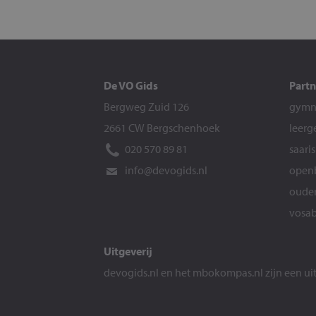
De VO Gids
Partn
Bergweg Zuid 126
gymna
2661 CW Bergschenhoek
leerg
020 570 89 81
saari
info@devogids.nl
openb
ouder
vosab
Uitgeverij
devogids.nl
en het
mbokompas.nl
zijn een u