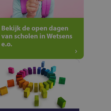
Bekijk de open dagen
van scholen in Wetsens
e.o.