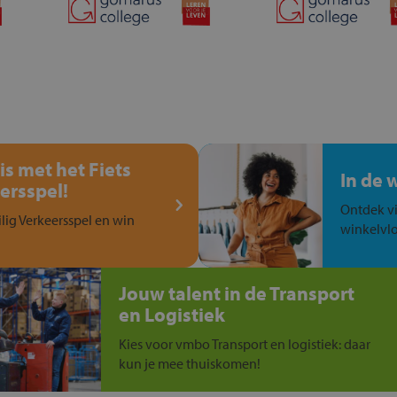
is met het Fiets
In de 
ersspel!
Ontdek vi
ilig Verkeersspel en win
winkelvlo
Jouw talent in de Transport
en Logistiek
Kies voor vmbo Transport en logistiek: daar
kun je mee thuiskomen!