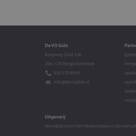
De VO Gids
Partn
Bergweg Zuid 126
gymna
2661 CW Bergschenhoek
leerg
020 570 89 81
saari
info@devogids.nl
openb
ouder
vosab
Uitgeverij
devogids.nl
en het
mbokompas.nl
zijn een u