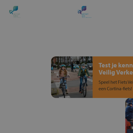
Test je kenn
Veilig Verke
Speel het Fiets Ve
een Cortina-fiets!