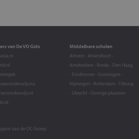
ers van De VO Gids
Middelbare scholen
sia.nl
Almere
-
Amersfoort
-
eld.nl
Amsterdam
-
Breda
-
Den Haag
snietgek
-
Eindhoven
-
Groningen
-
aaronderwijs.nu
Nijmegen
-
Rotterdam
-
Tilburg
senonderwijs.nl
-
Utrecht
-
Overige plaatsen
b.nl
itgave van de
OC Groep