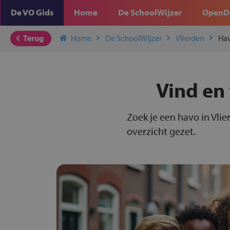
De VO Gids
Home
De SchoolWijzer
OpenD
Terug
Home
De SchoolWijzer
Vlierden
Ha
Vind en 
Zoek je een havo in Vlie
overzicht gezet.