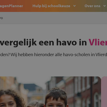
agenPlanner
Hulp bij schoolkeuze
Over ons
vo
vergelijk een havo in
Vlie
rden? Wij hebben hieronder alle havo-scholen in Vlierd