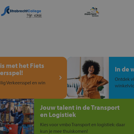
is met het Fiets
In de 
ersspel!
Ontdek vi
ilig Verkeersspel en win
winkelvlo
Jouw talent in de Transport
en Logistiek
Kies voor vmbo Transport en logistiek: daar
kun je mee thuiskomen!