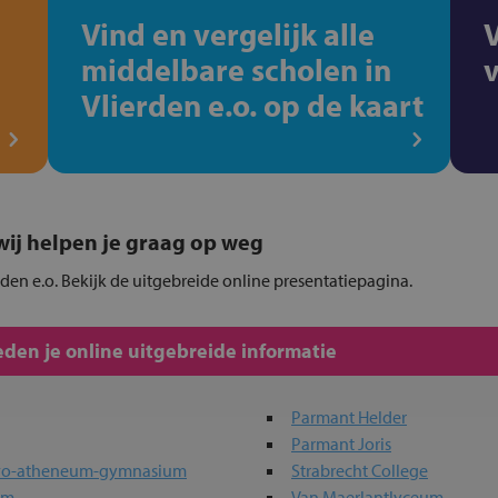
Vind en vergelijk alle
middelbare scholen in
Vlierden e.o. op de kaart
, wij helpen je graag op weg
erden e.o. Bekijk de uitgebreide online presentatiepagina.
den je online uitgebreide informatie
Parmant Helder
Parmant Joris
havo-atheneum-gymnasium
Strabrecht College
um
Van Maerlantlyceum