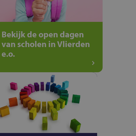
Bekijk de open dagen
van scholen in Vlierden
e.o.