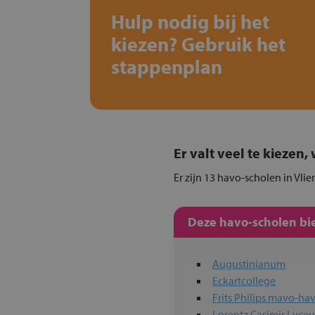
Hulp nodig bij het
kiezen? Gebruik het
stappenplan
Er valt veel te kiezen
Er zijn 13 havo-scholen in Vli
Deze havo-scholen bie
Augustinianum
Eckartcollege
Frits Philips mavo-
Lorentz Casimir Lyce