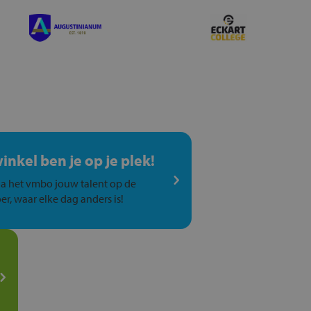
winkel ben je op je plek!
a het vmbo jouw talent op de
er, waar elke dag anders is!