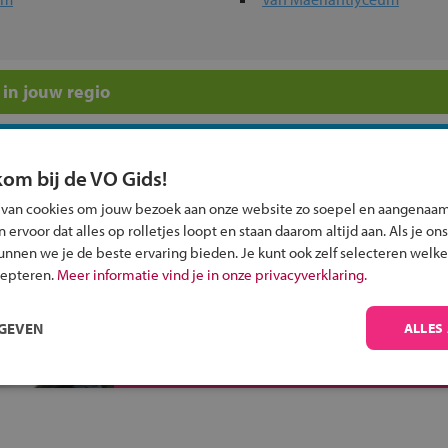
in jouw regio
 past bij jou?
kom bij de VO Gids!
 van cookies om jouw bezoek aan onze website zo soepel en aangenaam
ervoor dat alles op rolletjes loopt en staan daarom altijd aan. Als je ons
kunnen we je de beste ervaring bieden. Je kunt ook zelf selecteren welke
cepteren.
Meer informatie vind je in onze privacyverklaring.
Inschrijven?
Alle informatie om je kind aan te melden bij
RGEVEN
ALLES
een middelbare school.