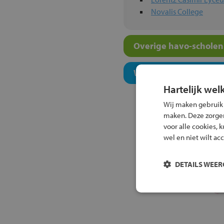
Novalis College
Overige havo-scholen 
Welk onderwijsconcept
Hartelijk wel
Wij maken gebruik
maken. Deze zorgen 
voor alle cookies, 
wel en niet wilt ac
DETAILS WEE