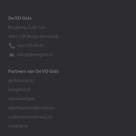
De VO Gids
Bergweg Zuid 126
2661 CW Bergschenhoek
020 570 89 81
info@devogids.nl
Partners van De VO Gids
gymnasia.nl
leergeld.nl
saarisnietgek
openbaaronderwijs.nu
oudersenonderwijs.nl
vosabb.nl