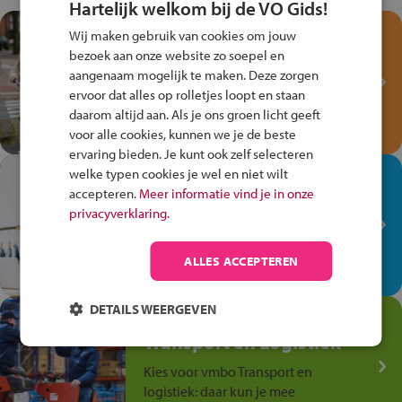
Hartelijk welkom bij de VO Gids!
Test je kennis met het
Wij maken gebruik van cookies om jouw
Fiets Veilig
bezoek aan onze website zo soepel en
Verkeersspel!
aangenaam mogelijk te maken. Deze zorgen
ervoor dat alles op rolletjes loopt en staan
Speel het Fiets Veilig Verkeersspel
daarom altijd aan. Als je ons groen licht geeft
en win een Cortina-fiets!
voor alle cookies, kunnen we je de beste
ervaring bieden. Je kunt ook zelf selecteren
welke typen cookies je wel en niet wilt
In de winkel ben je op je
accepteren.
Meer informatie vind je in onze
plek!
privacyverklaring.
Ontdek via het vmbo jouw talent
op de winkelvloer, waar elke dag
ALLES ACCEPTEREN
anders is!
DETAILS WEERGEVEN
Jouw talent in de
Transport en Logistiek
Kies voor vmbo Transport en
logistiek: daar kun je mee