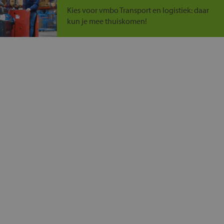
Kies voor vmbo Transport en logistiek: daar
kun je mee thuiskomen!