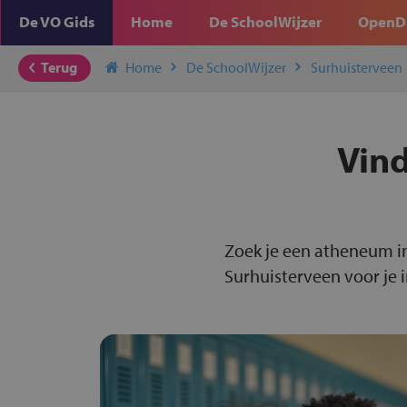
De VO Gids
Home
De SchoolWijzer
OpenD
Terug
Home
De SchoolWijzer
Surhuisterveen
Vind
Zoek je een atheneum i
Surhuisterveen voor je i