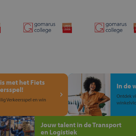
is met het Fiets
In de 
ersspel!
Ontdek vi
ilig Verkeersspel en win
winkelvlo
Jouw talent in de Transport
en Logistiek