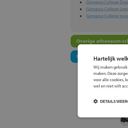
Gomarus College Dra
Gomarus College Le
Gomarus College loca
Overige atheneum-sch
Welk onderwijsconcept
Hartelijk wel
Wij maken gebruik
maken. Deze zorgen 
voor alle cookies, 
wel en niet wilt ac
DETAILS WEE