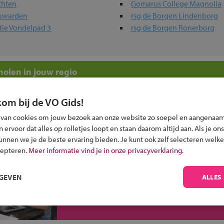
chten
Gomarus College Magnolia
euwarden
rsg de Borgen Lindenborg
tie Vondelpad 3
rsg de Borgen Ronerborg
olen in jouw regio
 past bij jou?
kom bij de VO Gids!
 van cookies om jouw bezoek aan onze website zo soepel en aangenaam
ervoor dat alles op rolletjes loopt en staan daarom altijd aan. Als je ons
kunnen we je de beste ervaring bieden. Je kunt ook zelf selecteren welke
cepteren.
Meer informatie vind je in onze privacyverklaring.
Inschrijven?
RGEVEN
ALLES
Alle informatie om je kind aan te melden bij
een middelbare school.