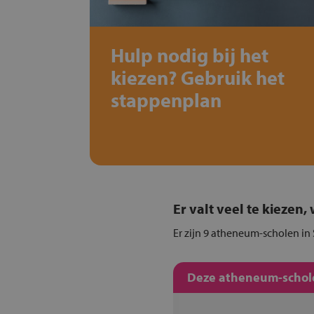
Hulp nodig bij het
kiezen? Gebruik het
stappenplan
Er valt veel te kiezen
Er zijn 9 atheneum-scholen in 
Deze atheneum-schole