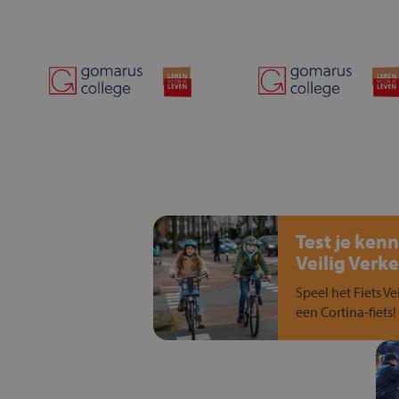
Test je kenn
Veilig Verke
Speel het Fiets Ve
een Cortina-fiets!