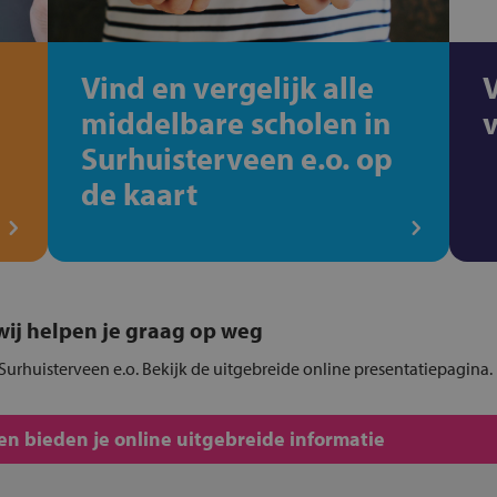
Vind en vergelijk alle
middelbare scholen in
Surhuisterveen e.o. op
de kaart
, wij helpen je graag op weg
Surhuisterveen e.o. Bekijk de uitgebreide online presentatiepagina.
n bieden je online uitgebreide informatie