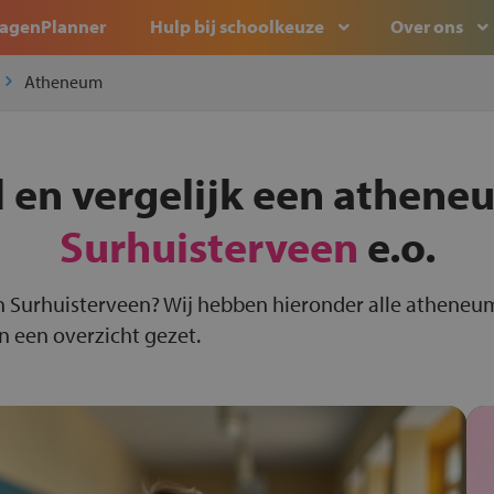
agenPlanner
Hulp bij schoolkeuze
Over ons
Atheneum
 en vergelijk een athene
Surhuisterveen
e.o.
n Surhuisterveen? Wij hebben hieronder alle atheneu
n een overzicht gezet.