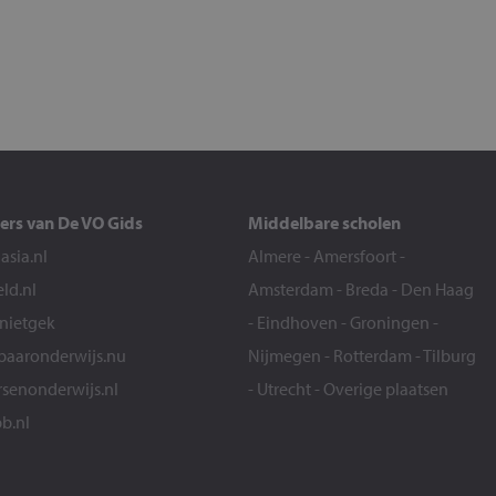
ers van De VO Gids
Middelbare scholen
sia.nl
Almere
-
Amersfoort
-
eld.nl
Amsterdam
-
Breda
-
Den Haag
snietgek
-
Eindhoven
-
Groningen
-
aaronderwijs.nu
Nijmegen
-
Rotterdam
-
Tilburg
senonderwijs.nl
-
Utrecht
-
Overige plaatsen
b.nl