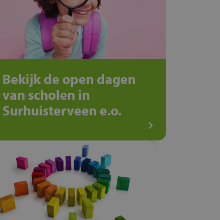
Bekijk de open dagen
van scholen in
Surhuisterveen e.o.