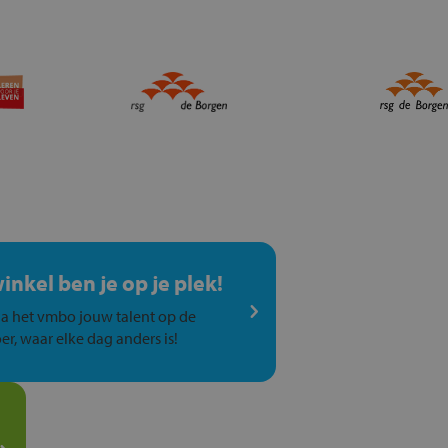
winkel ben je op je plek!
a het vmbo jouw talent op de
er, waar elke dag anders is!