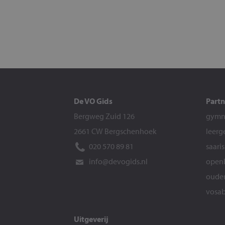
De VO Gids
Partn
Bergweg Zuid 126
gymna
2661 CW Bergschenhoek
leerg
020 570 89 81
saari
info@devogids.nl
openb
ouder
vosab
Uitgeverij